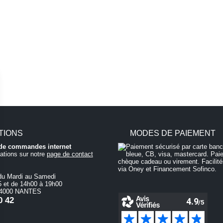
TIONS
MODES DE PAIEMENT
i de commandes internet
ations sur notre
page de contact
du Mardi au Samedi
 et de 14h00 à 19h00
 44000 NANTES
0 42