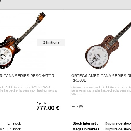
)
2 finitions
RICANA SERIES RESONATOR
ORTEGA
AMERICANA SERIES 
RRG30E
ur ORTEGA de la série AMERICANA La
Guitare résonateur ORTEGA de la série
ie l'aspect et la sensation traditionnels à
série Americana allie l'aspect et la sensati
des ...
A partir de
Avis (0)
777.00
:
En stock
Stock Internet :
Rupture de stock
s :
En stock
Magasin Nantes :
Rupture de stock