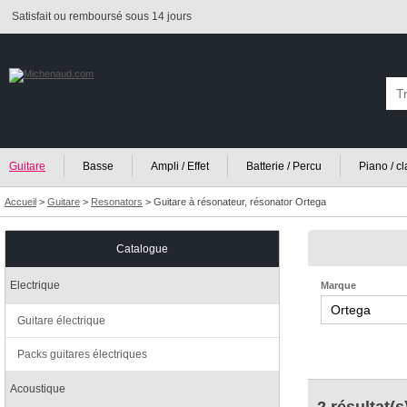
Satisfait ou remboursé sous 14 jours
Guitare
Basse
Ampli / Effet
Batterie / Percu
Piano / c
Accueil
>
Guitare
>
Resonators
>
Guitare à résonateur, résonator Ortega
Catalogue
Electrique
Marque
Guitare électrique
Packs guitares électriques
Acoustique