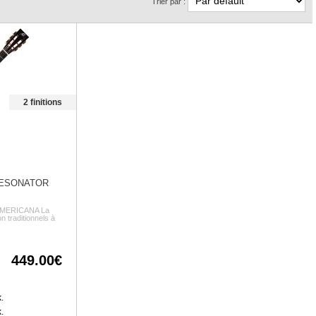
Trier par :
2 finitions
RESONATOR
 AMERICANA La
on traditionnels à
449.00
.
.