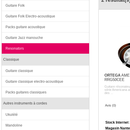
2 résultat(s
Guitare Folk
Guitare Folk Electro-acoustique
Packs guitare acoustique
Guitare Jazz manouche
Resonators
Classique
Guitare classique
ORTEGA
AME
RRG50CEE
Guitare classique electro-acoustique
Guitare résonate
série Americana all
Packs guitares classiques
des ...
Autres instruments à cordes
Avis (0)
Ukulélé
Stock Internet 
Mandoline
Magasin Nante