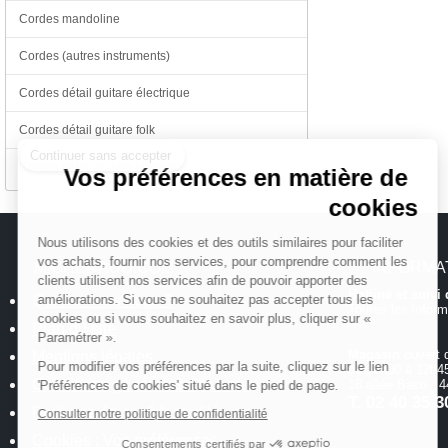
Cordes mandoline
Cordes (autres instruments)
Cordes détail guitare électrique
Continuer sans accepter
Cordes détail guitare folk
Cordes détail guitare classique
Vos préférences en matière de
cookies
Nous utilisons des cookies et des outils similaires pour faciliter
vos achats, fournir nos services, pour comprendre comment les
MICHENAUD.COM
INFORMA
clients utilisent nos services afin de pouvoir apporter des
Hotline et suiv
Qui sommes nous ?
améliorations. Si vous ne souhaitez pas accepter tous les
Toutes les inform
cookies ou si vous souhaitez en savoir plus, cliquer sur «
Plan du site
Paramétrer ».
Magasin
ouvert 
Mentions légales
Pour modifier vos préférences par la suite, cliquez sur le lien
de 10h00 à 12h45
Conditions générales de vente
18 allée Baco -
'Préférences de cookies' situé dans le pied de page.
T.
02 40 35 3
Politique de confidentialité
Consulter notre politique de confidentialité
Cookies : Vos préférences
Consentements certifiés par