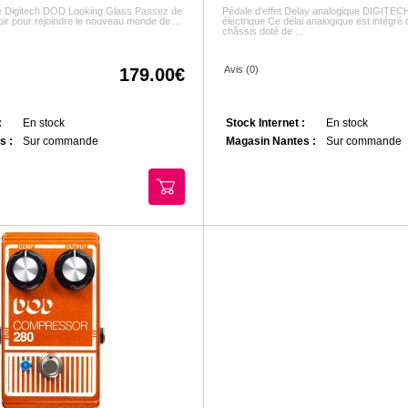
ve Digitech DOD Looking Glass Passez de
Pédale d'effet Delay analogique DIGITECH
roir pour rejoindre le nouveau monde de ...
électrique Ce délai analogique est intégré
châssis doté de ...
Avis (0)
179.00
:
En stock
Stock Internet :
En stock
s :
Sur commande
Magasin Nantes :
Sur commande