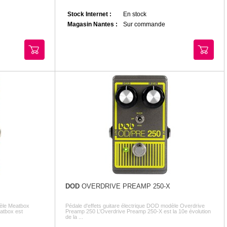
Stock Internet :
En stock
Magasin Nantes :
Sur commande
DOD
OVERDRIVE PREAMP 250-X
dèle Meatbox
Pédale d'effets guitare électrique DOD modèle Overdrive
eatbox est
Preamp 250 L’Overdrive Preamp 250-X est la 10e évolution
de la ...