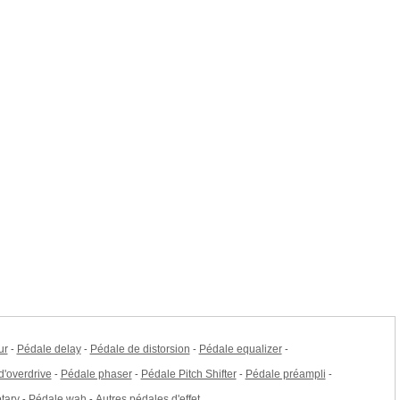
ur
Pédale delay
Pédale de distorsion
Pédale equalizer
-
-
-
-
d'overdrive
Pédale phaser
Pédale Pitch Shifter
Pédale préampli
-
-
-
-
otary
Pédale wah
Autres pédales d'effet
-
-