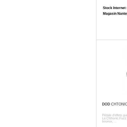
Stock Internet 
Magasin Nante
DOD
CHTONIC
Pédale d'effets g
La Chthonic Fuzz 
boueux, ...