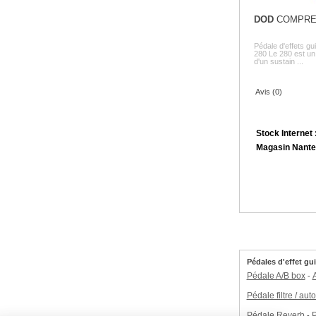
DOD
COMPRE
Pédale d'effets g
280 Le 280 est un
d'un sustain ...
Avis (0)
Stock Internet 
Magasin Nante
Pédales d'effet gui
Pédale A/B box
-
Pédale filtre / au
Continuer sans accepter
Pédale Reverb
P
-