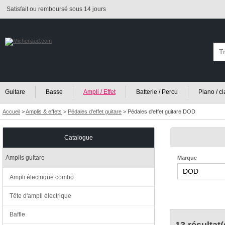
Satisfait ou remboursé sous 14 jours
Guitare
Basse
Ampli / Effet
Batterie / Percu
Piano / c
Accueil
>
Amplis & effets
>
Pédales d'effet guitare
>
Pédales d'effet guitare DOD
Catalogue
Amplis guitare
Marque
Ampli électrique combo
Tête d'ampli électrique
Baffle