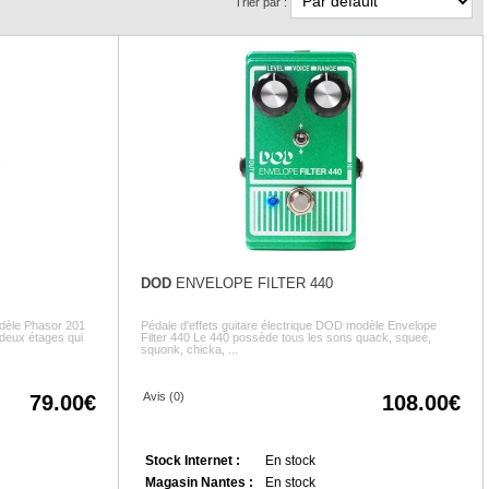
Trier par :
DOD
ENVELOPE FILTER 440
odèle Phasor 201
Pédale d'effets guitare électrique DOD modèle Envelope
 deux étages qui
Filter 440 Le 440 possède tous les sons quack, squee,
squonk, chicka, ...
Avis (0)
79.00
108.00
Stock Internet :
En stock
Magasin Nantes :
En stock