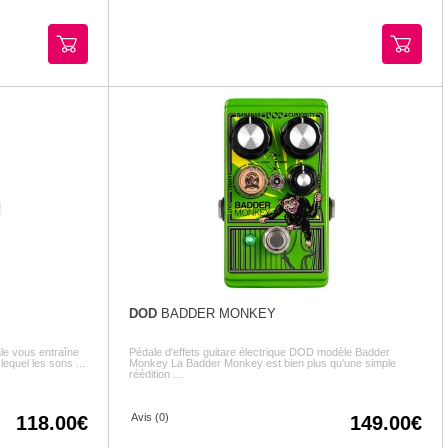
DOD
BADDER MONKEY
le vous entraîne
Pédale d'effets guitare électrique DOD modèle Badder
equel les sons ...
Monkey La Badder Monkey est bien plus qu’une simple
réédition ...
Avis (0)
118.00
149.00