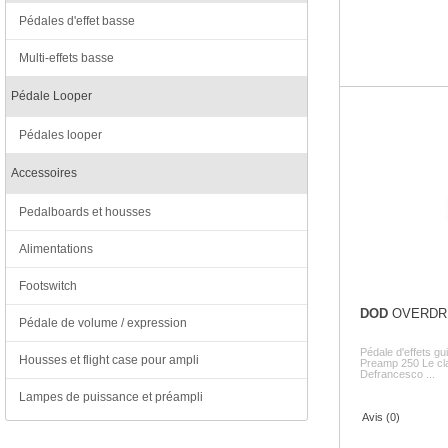
Pédales d'effet basse
Multi-effets basse
Pédale Looper
Pédales looper
Accessoires
Pedalboards et housses
Alimentations
Footswitch
DOD
OVERDRI
Pédale de volume / expression
Pédale d'effets g
Housses et flight case pour ampli
Preamp 250 Le cla
Defrancesco ...
Lampes de puissance et préampli
Avis (0)