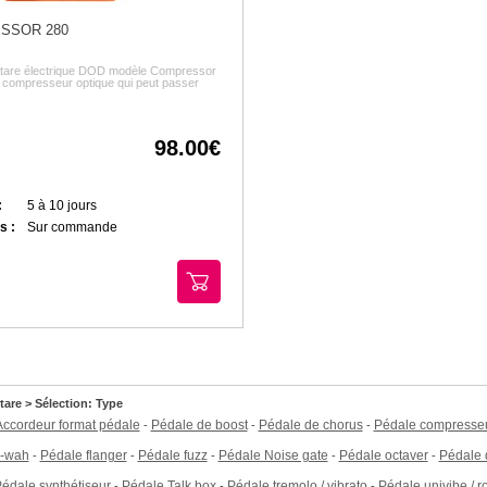
SSOR 280
uitare électrique DOD modèle Compressor
 compresseur optique qui peut passer
98.00
:
5 à 10 jours
s :
Sur commande
tare > Sélection: Type
Accordeur format pédale
Pédale de boost
Pédale de chorus
Pédale compresse
-
-
-
to-wah
Pédale flanger
Pédale fuzz
Pédale Noise gate
Pédale octaver
Pédale 
-
-
-
-
-
édale synthétiseur
Pédale Talk box
Pédale tremolo / vibrato
Pédale univibe / r
-
-
-