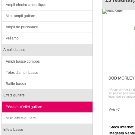
13 résultat(
Ampli electro-acoustique
Mini-ampli guitare
Ampli de puissance
Préampli
Amplis basse
Ampli basse combos
Têtes d'ampli basse
DOD
MORLEY 
Baffle basse
Pédale d'effet D
se passe pas tous
Effets guitare
légendaires unisse
Pédales d'effet guitare
Avis (0)
Multi-effets guitare
Stock Internet 
Effets basse
Magasin Nante