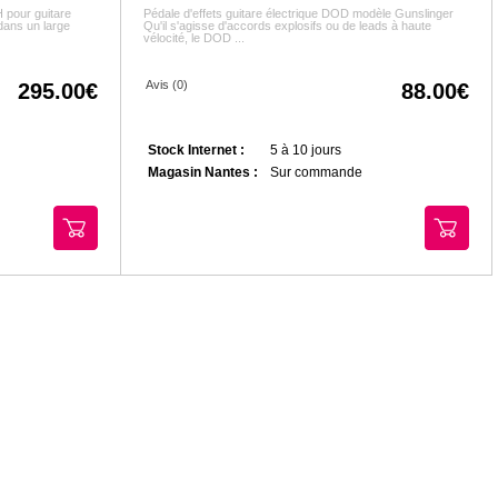
 pour guitare
Pédale d'effets guitare électrique DOD modèle Gunslinger
 dans un large
Qu'il s'agisse d'accords explosifs ou de leads à haute
vélocité, le DOD ...
Avis (0)
295.00
88.00
Stock Internet :
5 à 10 jours
Magasin Nantes :
Sur commande