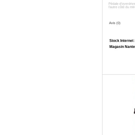
Pédale d'overdri
l’autre côté du mi
Avis (0)
Stock Internet 
Magasin Nante