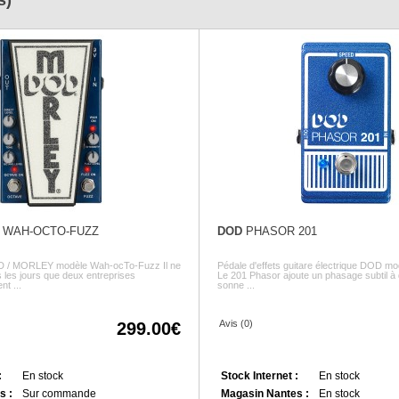
s)
WAH-OCTO-FUZZ
DOD
PHASOR 201
OD / MORLEY modèle Wah-ocTo-Fuzz Il ne
Pédale d'effets guitare électrique DOD m
 les jours que deux entreprises
Le 201 Phasor ajoute un phasage subtil à
nt ...
sonne ...
Avis (0)
299.00
:
En stock
Stock Internet :
En stock
s :
Sur commande
Magasin Nantes :
En stock