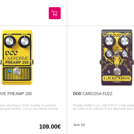
VE PREAMP 250
DOD
CARCOSA FUZZ
uitare électrique DOD modèle Overdrive
Pédale d'effet Fuzz DIGITECH Cette péda
ssique revient, conçu par David Oreste
au cœur d’un univers Fuzz alternatif dans l
Avis (0)
109.00