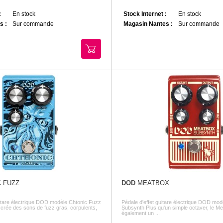
:
En stock
Stock Internet :
En stock
s :
Sur commande
Magasin Nantes :
Sur commande
 FUZZ
DOD
MEATBOX
uitare électrique DOD modèle Chtonic Fuzz
Pédale d'effet guitare électrique DOD mo
crée des sons de fuzz gras, corpulents,
Subsynth Plus qu'un simple octaver, le M
également un ...