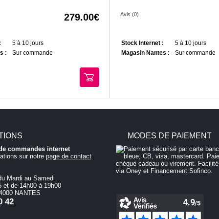
Avis (0)
279.00
:
5 à 10 jours
Stock Internet :
5 à 10 jours
s :
Sur commande
Magasin Nantes :
Sur commande
TIONS
MODES DE PAIEMENT
i de commandes internet
ations sur notre
page de contact
du Mardi au Samedi
 et de 14h00 à 19h00
 44000 NANTES
0 42