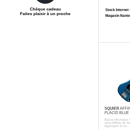
Chèque cadeau
Stock Internet 
Faites plaisir à un proche
Magasin Nante
SQUIER
AFFIN
PLACID BLUE
Basse électrique
série Affinity de 
légendaire et un ..