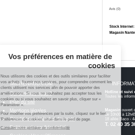
Avis (0)
Stock Internet 
Magasin Nante
Continuer sans accepter
Vos préférences en matière de
cookies
Nous utilisons des cookies et des outils similaires pour faciliter
vos achats, fournir nos services, pour comprendre comment les
MICHENAUD.COM
INFORMA
clients utilisent nos services afin de pouvoir apporter des
Hotline et suiv
Qui sommes nous ?
améliorations. Si vous ne souhaitez pas accepter tous les
Toutes les inform
cookies ou si vous souhaitez en savoir plus, cliquer sur «
Plan du site
Paramétrer ».
Magasin
ouvert 
Mentions légales
Pour modifier vos préférences par la suite, cliquez sur le lien
de 10h00 à 12h45
Conditions générales de vente
18 allée Baco -
'Préférences de cookies' situé dans le pied de page.
T.
02 40 35 3
Politique de confidentialité
Consulter notre politique de confidentialité