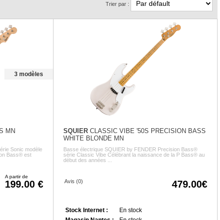
Trier par :
3 modèles
S MN
SQUIER
CLASSIC VIBE '50S PRECISION BASS
WHITE BLONDE MN
série Sonic modèle
Basse électrique SQUIER by FENDER Precision Bass®
ion Bass® est
série Classic Vibe Célébrant la naissance de la P Bass® au
début des années ...
A partir de
Avis (0)
199.00
479.00
Stock Internet :
En stock
Magasin Nantes :
En stock