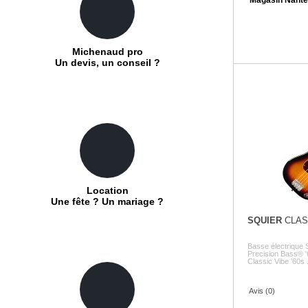
Michenaud pro
Un devis, un conseil ?
Location
Une fête ? Un mariage ?
SQUIER
CLASS
Basse électrique 
Precision Bass® '
Classic Vibe '60s .
Avis (0)