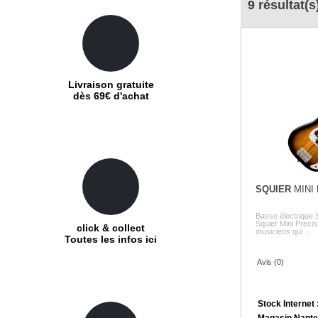
9 résultat(s
Livraison gratuite
dès 69€ d'achat
SQUIER
MINI
Basse électrique 
Squier Mini Preci
click & collect
musiciens qui ...
Toutes les infos ici
Avis (0)
Stock Internet 
Magasin Nante