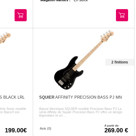
2 finitions
S BLACK LRL
SQUIER
AFFINITY PRECISION BASS PJ MN
série Sonic modèle
Basse électrique SQUIER modèle Precision Bass PJ La
ion Bass® est
série Affinity de Squier Precision Bass PJ offre un design
légendaire et un ...
A partir de
Avis (0)
199.00
269.00