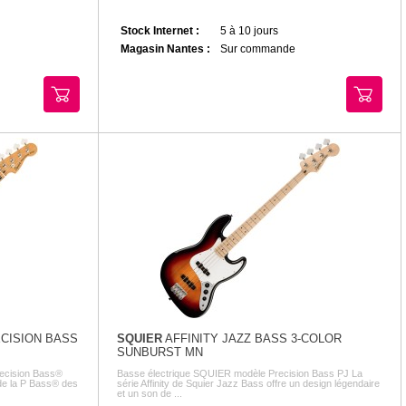
Stock Internet :
5 à 10 jours
Magasin Nantes :
Sur commande
ECISION BASS
SQUIER
AFFINITY JAZZ BASS 3-COLOR
SUNBURST MN
ecision Bass®
Basse électrique SQUIER modèle Precision Bass PJ La
de la P Bass® des
série Affinity de Squier Jazz Bass offre un design légendaire
et un son de ...