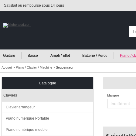
Satisfait ou remboursé sous 14 jours
Guitare
Basse
Ampli / Effet
Batterie / Percu
Piano / c
Accueil
>
Piano / Clavier / Machine
>
Sequenceur
Catalogue
Claviers
Marque
Clavier arrangeur
Piano numérique Portable
Piano numérique meuble