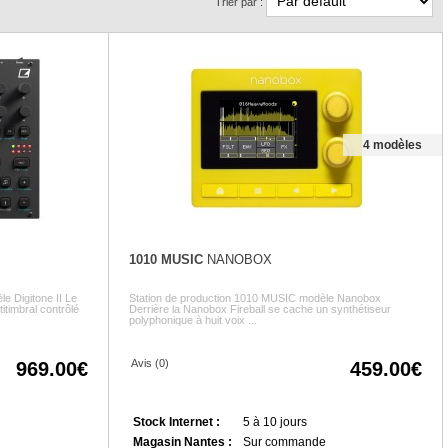
Trier par :
4 modèles
1010 MUSIC
NANOBOX
 Digitone II Le
Station de production 1010 MUSIC modèle Nanobox
itimbral contrôlé
Derrière la Nanobox Fireball se cache un synthétiseur
polyphonique à huit voix ...
Avis (0)
969.00
459.00
Stock Internet :
5 à 10 jours
Magasin Nantes :
Sur commande