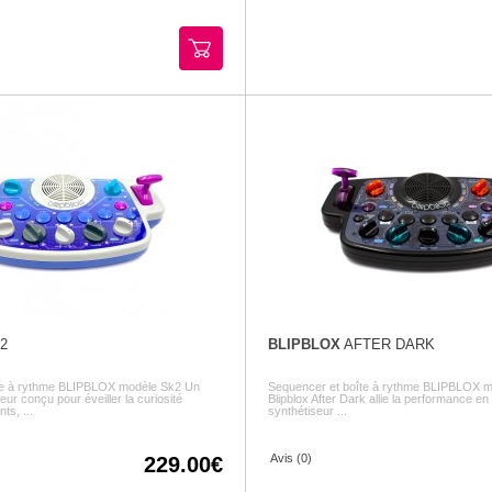
2
BLIPBLOX
AFTER DARK
te à rythme BLIPBLOX modèle Sk2 Un
Sequencer et boîte à rythme BLIPBLOX m
eur conçu pour éveiller la curiosité
Blipblox After Dark allie la performance en
ts, ...
synthétiseur ...
Avis (0)
229.00