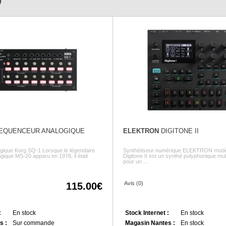
)
EQUENCEUR ANALOGIQUE
ELEKTRON
DIGITONE II
gique Korg SQ-1 Lorsque le légendaire
Synthétiseur numérique ELEKTRON modèle
gique MS-20 apparu en 1978, il était
Digitone II est un synthé polyphonique mult
.
pour un ...
Avis (0)
115.00
:
En stock
Stock Internet :
En stock
s :
Sur commande
Magasin Nantes :
En stock