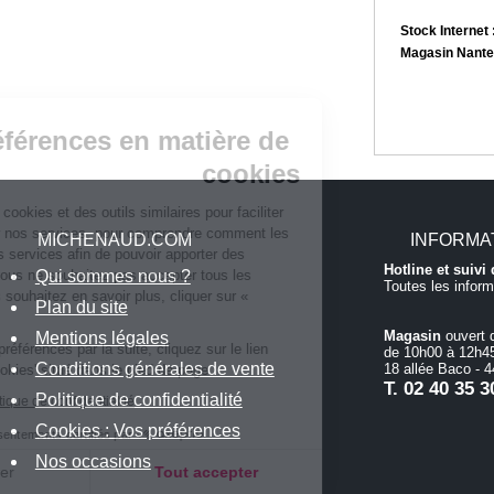
Stock Internet 
Magasin Nante
Continuer sans accepter
Vos préférences en matière de
cookies
Nous utilisons des cookies et des outils similaires pour faciliter
vos achats, fournir nos services, pour comprendre comment les
MICHENAUD.COM
INFORMA
clients utilisent nos services afin de pouvoir apporter des
Hotline et suiv
Qui sommes nous ?
améliorations. Si vous ne souhaitez pas accepter tous les
Toutes les inform
cookies ou si vous souhaitez en savoir plus, cliquer sur «
Plan du site
Paramétrer ».
Magasin
ouvert 
Mentions légales
Pour modifier vos préférences par la suite, cliquez sur le lien
de 10h00 à 12h45
Conditions générales de vente
18 allée Baco -
'Préférences de cookies' situé dans le pied de page.
T.
02 40 35 3
Politique de confidentialité
Consulter notre politique de confidentialité
Cookies : Vos préférences
Consentements certifiés par
Nos occasions
Paramétrer
Tout accepter