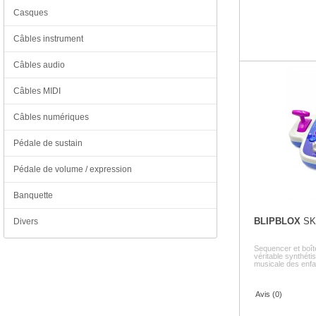
Casques
Câbles instrument
Câbles audio
Câbles MIDI
Câbles numériques
Pédale de sustain
Pédale de volume / expression
Banquette
BLIPBLOX
SK
Divers
Sequencer et boî
véritable synthétis
musicale des enfan
Avis (0)