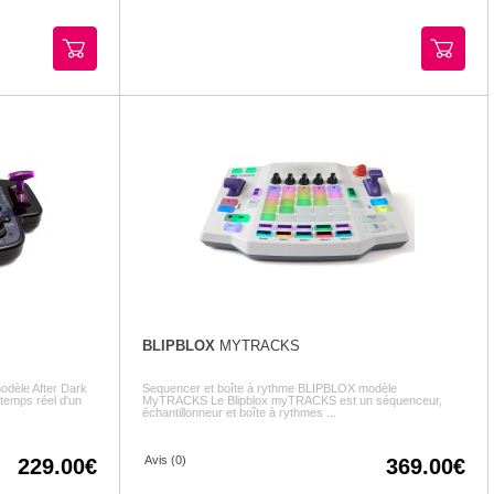
BLIPBLOX
MYTRACKS
odèle After Dark
Sequencer et boîte à rythme BLIPBLOX modèle
 temps réel d'un
MyTRACKS Le Blipblox myTRACKS est un séquenceur,
échantillonneur et boîte à rythmes ...
Avis (0)
229.00
369.00