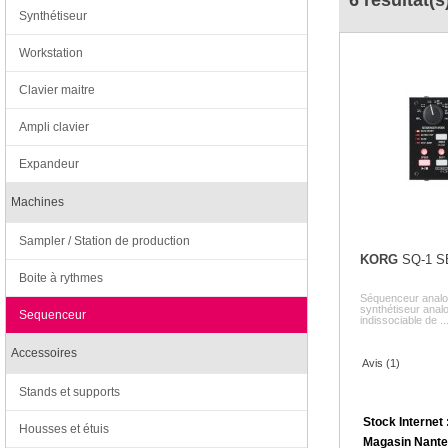
6 résultat(s
Synthétiseur
Workstation
Clavier maitre
Ampli clavier
Expandeur
Machines
Sampler / Station de production
KORG
SQ-1 S
Boite à rythmes
Séquenceur analo
synthétiseur analo
Sequenceur
indissociable de ..
Accessoires
Avis (1)
Stands et supports
Stock Internet 
Housses et étuis
Magasin Nante