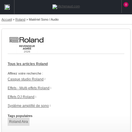
0
Accueil
>
Roland
>
Matériel Sono / Audio
Tous les articles Roland
Affinez votre recherche :
Casque studio Roland
2
Effets - Multi-effets Roland
1
Effets DJ Roland
1
Système amplifié de sono
1
Tags populaires
Roland Aira