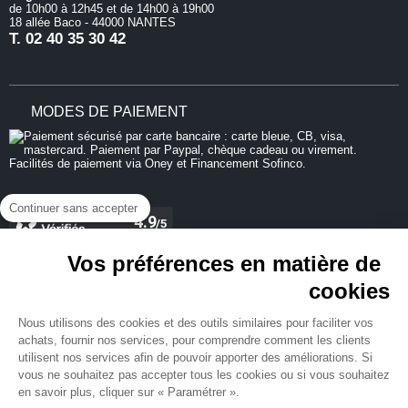
de 10h00 à 12h45 et de 14h00 à 19h00
18 allée Baco - 44000 NANTES
T.
02 40 35 30 42
MODES DE PAIEMENT
Continuer sans accepter
Vos préférences en matière de
cookies
REJOIGNEZ-NOUS
Nous utilisons des cookies et des outils similaires pour faciliter vos
achats, fournir nos services, pour comprendre comment les clients
utilisent nos services afin de pouvoir apporter des améliorations. Si
vous ne souhaitez pas accepter tous les cookies ou si vous souhaitez
en savoir plus, cliquer sur « Paramétrer ».
NEWSLETTER