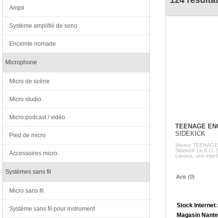
124 résultat
Ampli
Système amplifié de sono
Enceinte nomade
Microphone
Micro de scène
Micro studio
Micro podcast / vidéo
TEENAGE EN
SIDEKICK
Pied de micro
Mixeur TEENAGE
Sidekick Le K.O. 
Accessoires micro
canaux, une interf
Systèmes sans fil
Avis (0)
Micro sans fil
Stock Internet 
Système sans fil pour instrument
Magasin Nante