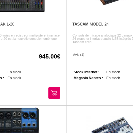
AK L-20
TASCAM
MODEL 24
voies enregistreur multipiste et interface
Console de mixage analogique 22 canaux 
 L-20 est la nouvelle console numérique
24 pistes et interface audio USB intégrés 
Tascam crée ...
Avis (1)
945.00
:
En stock
Stock Internet :
En stock
s :
En stock
Magasin Nantes :
En stock