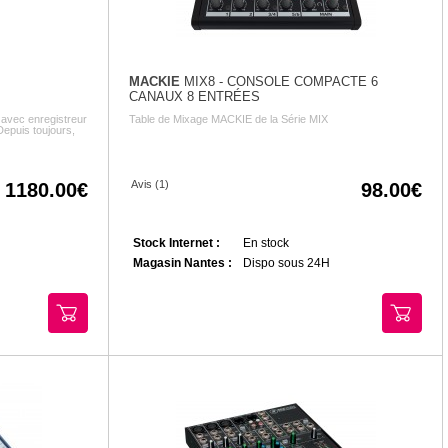
MACKIE
MIX8 - CONSOLE COMPACTE 6
CANAUX 8 ENTRÉES
avec enregistreur
Table de Mixage MACKIE de la Série MIX
Depuis toujours,
Avis (1)
1180.00
98.00
Stock Internet :
En stock
Magasin Nantes :
Dispo sous 24H