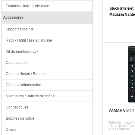
Ecouteurs intra-auriculaire
Stock Internet 
Magasin Nante
Accessoires
Support enceinte
Rack / Flight case et Housse
Kit de montage rack
Câbles audio
Câbles d'insert / Bretelles
Câbles d'alimentation
Multipaires / Boitiers de scène
Connectiques
YAMAHA
MG1
Bobines de câble
Table de mixage 
micro, 10 entrées 
Aux Préamplis ...
Divers