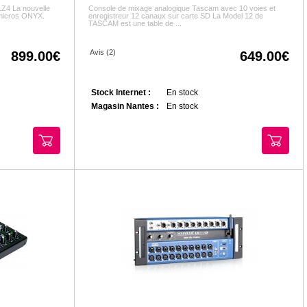
Z4 La nouvelle
Console de mixage analogique Tascam avec 10 voies et
-micros ONYX.
enregistreur 12 canaux sur carte SD La Model 12 de
TASCAM est une table de ...
Avis (2)
899.00
649.00
Stock Internet :
En stock
Magasin Nantes :
En stock