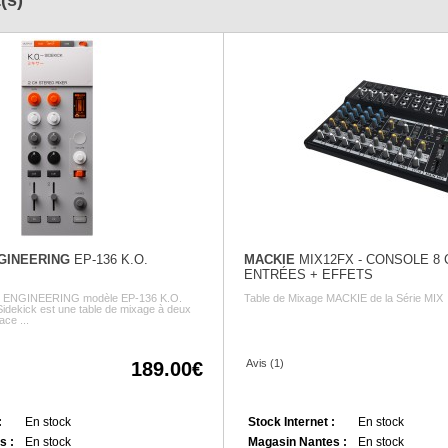
(s)
GINEERING
EP-136 K.O.
MACKIE
MIX12FX - CONSOLE 8 
ENTRÉES + EFFETS
 ENGINEERING modèle EP-136 K.O.
Table de Mixage MACKIE de la Série MIX
Sidekick est une table de mixage à deux
ace ...
Avis (1)
189.00
:
En stock
Stock Internet :
En stock
s :
En stock
Magasin Nantes :
En stock