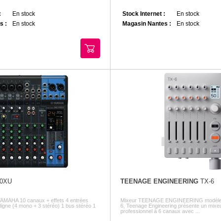
:
En stock
Stock Internet :
En stock
s :
En stock
Magasin Nantes :
En stock
0XU
TEENAGE ENGINEERING
TX-6
YAMAHA 10 canaux + effets 4 entrées
Mixeur TEENAGE ENGINEERING modèle 
ligne (4 mono + 3 stéréo) 1 bus stéréo 1
6, Teenage Engineering présente un mixe
professionnel à 6 canaux avec ...