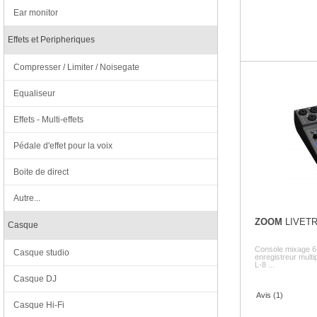
Ear monitor
Effets et Peripheriques
Compresser / Limiter / Noisegate
Equaliseur
Effets - Multi-effets
Pédale d'effet pour la voix
Boite de direct
Autre...
ZOOM
LIVETR
Casque
Console mixage 6 
Casque studio
enregistreur multi
L-8 ...
Casque DJ
Avis (1)
Casque Hi-Fi