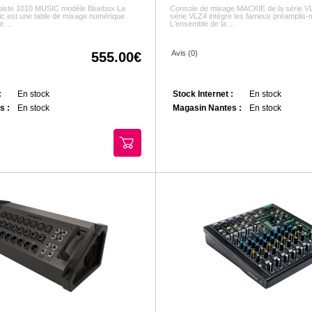
ipiste 1010 MUSIC modèle Bluebox La
Console de mixage MACKIE de la série VL
c est une table de mixage numérique
série VLZ4 intègre les fameux préamplis
 ...
L'ensemble de la ...
Avis (0)
555.00
:
En stock
Stock Internet :
En stock
s :
En stock
Magasin Nantes :
En stock