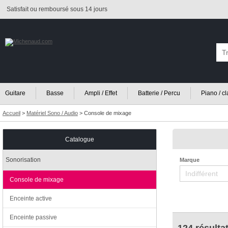
Satisfait ou remboursé sous 14 jours
Guitare
Basse
Ampli / Effet
Batterie / Percu
Piano / c
Accueil
>
Matériel Sono / Audio
>
Console de mixage
Catalogue
Sonorisation
Marque
Console de mixage
Enceinte active
Enceinte passive