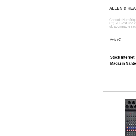
ALLEN & HEA
Console Numériq
CQ-20B est une c
ultracompacte racka
Avis (0)
Stock Internet 
Magasin Nante