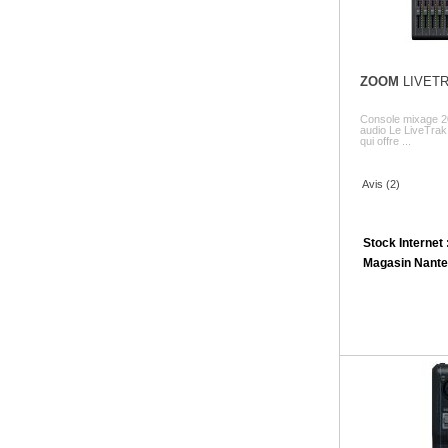
ZOOM
LIVETR
Console mixage 20 
audio Le LiveTrak
qui offre ...
Avis (2)
Stock Internet 
Magasin Nante