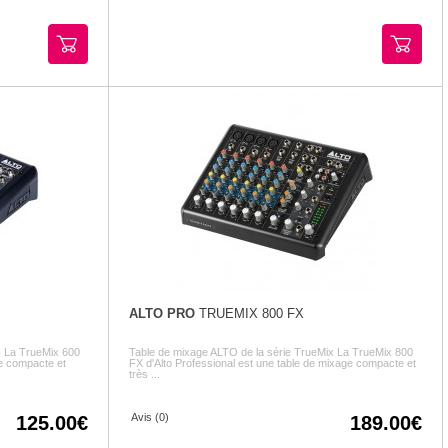
ALTO PRO
TRUEMIX 800 FX
x La TrueMix 600
Table de mixage ALTO de la série TrueMix La TrueMix 800
ge compacte et
FX d'Alto Professional est une table de mixage compacte et
très ...
Avis (0)
125.00
189.00