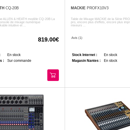
TH
CQ-20B
MACKIE
PROFX10V3
ue ALLEN & HEATH modèle CQ-20B La
Table de Mixage MACKIE de la Série PR
onsole de mixage numérique
pro, encore plus d’effets, encore plus im
ble intuitive et ...
mixeurs ...
Avis (1)
819.00
:
En stock
Stock Internet :
En stock
s :
Sur commande
Magasin Nantes :
En stock