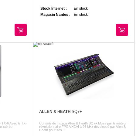
Stock Internet :
En stock
Magasin Nantes :
En stock
ALLEN & HEATH
SQ7+
TX-6 Avec le TX-
Console de mixage Allen & Heath SQ7+ Mues par le moteur
ur stéréo
révolutionnaire FPGA XCVI à 96 kHz développé par Allen &
Heath pour ses ...