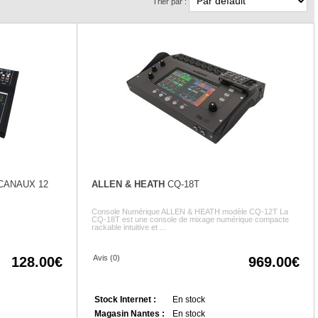
Trier par :
CANAUX 12
ALLEN & HEATH
CQ-18T
Console Numérique ALLEN & HEATH modèle CQ-12T La
CQ-18T est une console de mixage numérique compacte
rackable intuitive et ...
Avis (0)
128.00
969.00
Stock Internet :
En stock
Magasin Nantes :
En stock