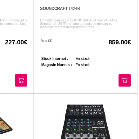
SOUNDCRAFT
UI24R
OFXV3 Encore plus
Console numérique SOUNCRAFT 24 voies USB La
pressionnants. Les
Soundcraft Ui24R est une console de mixage et
d'enregistrement multipistes en rack, ...
Avis (2)
227.00
859.00
Stock Internet :
En stock
Magasin Nantes :
En stock