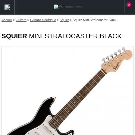
0
Accueil
>
Guitare
>
Guitare électrique
>
Squier
>
Squier Mini Stratocaster Black
SQUIER
MINI STRATOCASTER BLACK