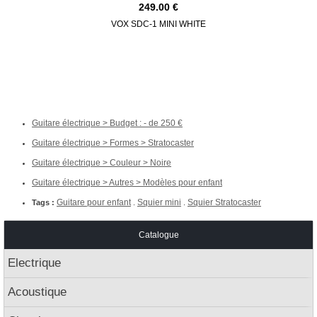
249.00
VOX SDC-1 MINI WHITE
EKO ST
Guitare électrique > Budget : - de 250
Guitare électrique > Formes > Stratocaster
Guitare électrique > Couleur > Noire
Guitare électrique > Autres > Modèles pour enfant
Guitare pour enfant
Squier mini
Squier Stratocaster
Tags :
.
.
Catalogue
Electrique
Acoustique