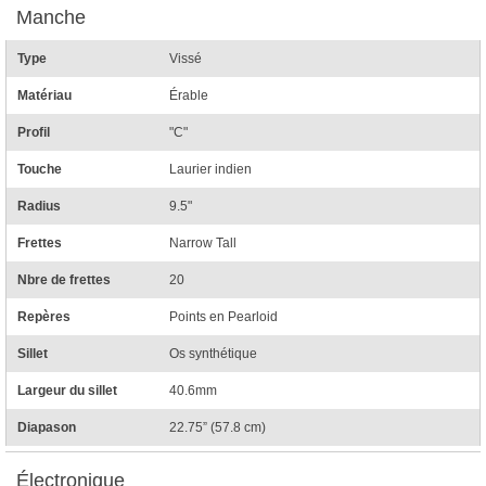
Manche
Type
Vissé
Matériau
Érable
Profil
"C"
Touche
Laurier indien
Radius
9.5"
Frettes
Narrow Tall
Nbre de frettes
20
Repères
Points en Pearloid
Sillet
Os synthétique
Largeur du sillet
40.6mm
Diapason
22.75” (57.8 cm)
Électronique