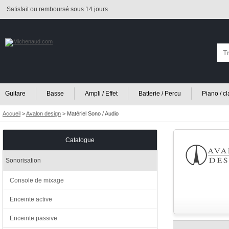
Satisfait ou remboursé sous 14 jours
Guitare
Basse
Ampli / Effet
Batterie / Percu
Piano / c
Accueil
>
Avalon design
>
Matériel Sono / Audio
Catalogue
Sonorisation
Console de mixage
Enceinte active
Enceinte passive