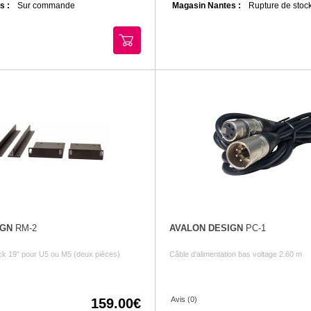
s :
Sur commande
Magasin Nantes :
Rupture de stock
IGN
RM-2
AVALON DESIGN
PC-1
ck 19" pour U5 ou M5 (deux pièces)
Câble d’alimentation bas voltage 2.60 m
Avis (0)
159.00