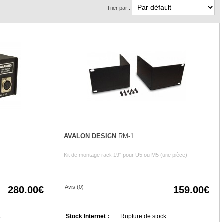
Trier par :
AVALON DESIGN
RM-1
Kit de montage rack 19" pour U5 ou M5 (une pièce)
Avis (0)
280.00
159.00
.
Stock Internet :
Rupture de stock.