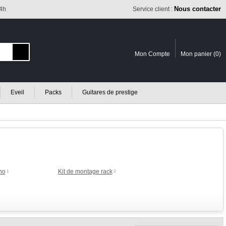
Nous contacter
24h
Service client :
Mon Compte
Mon panier (
0
)
Eveil
Packs
Guitares de prestige
no
Kit de montage rack
1
2