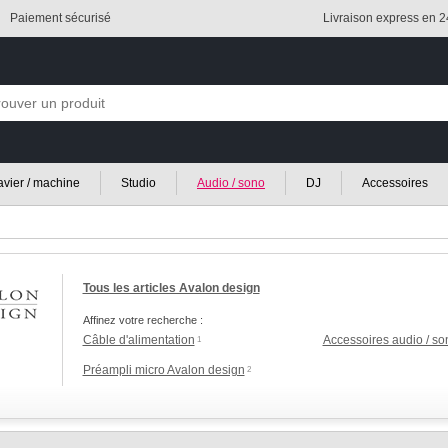
Paiement sécurisé
Livraison express en 
lavier / machine
Studio
Audio / sono
DJ
Accessoires
Tous les articles Avalon design
Affinez votre recherche :
Câble d'alimentation
Accessoires audio / so
1
Préampli micro Avalon design
2