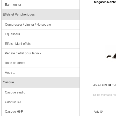
Magasin Nante
Ear monitor
Effets et Peripheriques
Compresser / Limiter / Noisegate
Equaliseur
Effets - Multi-effets
Pédale d'effet pour la voix
Boite de direct
Autre...
Casque
AVALON DES
Casque studio
Kit de montage ra
Casque DJ
Casque Hi-Fi
Avis (0)