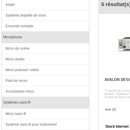
5 résultat(s
Ampli
Système amplifié de sono
Enceinte nomade
Microphone
Micro de scène
Micro studio
Micro podcast / vidéo
AVALON DES
Pied de micro
Tranche de consol
Accessoires micro
lampes, Egaliseu
Avalon propose un 
Systèmes sans fil
Avis (0)
Micro sans fil
Système sans fil pour instrument
Stock Internet 