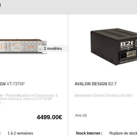
)
2 modèles
IGN
VT-737SP
AVALON DESIGN
B2-T
e - Préamplificateur et Compresseur à
Alimentation Externe Toroïdal 100-240v
r Pure Classe A, mono Le VT-737SP
...
Avis (0)
4499.00
:
1 à 2 semaines
Stock Internet :
Rupture de stock