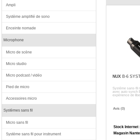
Ampli
Système amplifié de sono
Enceinte nomade
Microphone
Micro de scène
Micro studio
Micro podcast / vidéo
NUX
B-6 SYS
Pied de micro
Système sans-fil
avec auto synch E
expérience de liber
Accessoires micro
Avis (0)
Systèmes sans fil
Micro sans fil
Stock Internet 
Magasin Nante
Système sans fil pour instrument