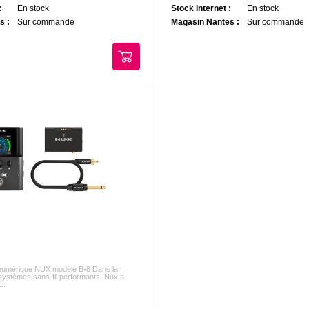
:
En stock
Stock Internet :
En stock
s :
Sur commande
Magasin Nantes :
Sur commande
 numérique NUX modèle B-8 Dans la
 systèmes sans-fil performants, Nux a
..