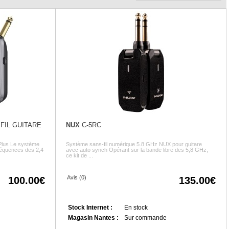
FIL GUITARE
NUX
C-5RC
Plus Le système
Système sans-fil numérique 5.8 GHz NUX pour guitare
réquences des 2,4
avec auto synch Opérant sur la bande libre des 5,8 GHz,
ce kit de ...
Avis (0)
100.00
135.00
Stock Internet :
En stock
Magasin Nantes :
Sur commande