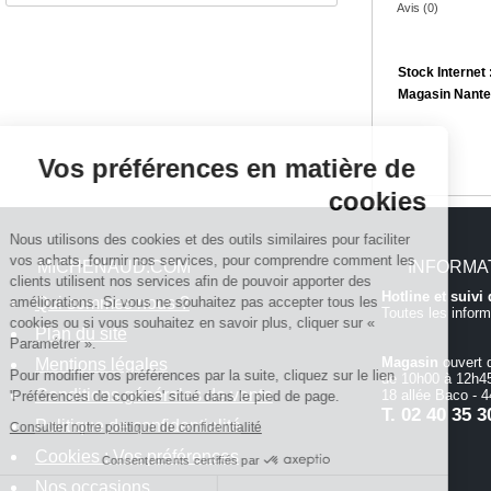
Avis (0)
Stock Internet 
Magasin Nante
Continuer sans accepter
Vos préférences en matière de
cookies
Nous utilisons des cookies et des outils similaires pour faciliter
vos achats, fournir nos services, pour comprendre comment les
MICHENAUD.COM
INFORMA
clients utilisent nos services afin de pouvoir apporter des
Hotline et suiv
Qui sommes nous ?
améliorations. Si vous ne souhaitez pas accepter tous les
Toutes les inform
cookies ou si vous souhaitez en savoir plus, cliquer sur «
Plan du site
Paramétrer ».
Magasin
ouvert 
Mentions légales
Pour modifier vos préférences par la suite, cliquez sur le lien
de 10h00 à 12h45
Conditions générales de vente
18 allée Baco -
'Préférences de cookies' situé dans le pied de page.
T.
02 40 35 3
Politique de confidentialité
Consulter notre politique de confidentialité
Cookies : Vos préférences
Consentements certifiés par
Nos occasions