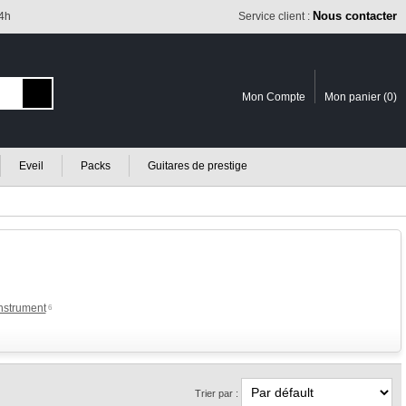
Nous contacter
24h
Service client :
Mon Compte
Mon panier (
0
)
Eveil
Packs
Guitares de prestige
instrument
6
Trier par :