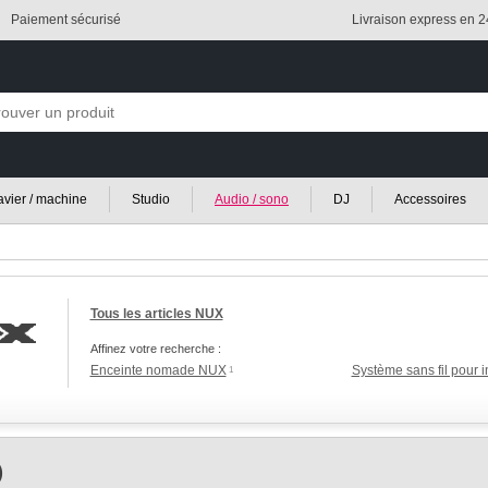
Paiement sécurisé
Livraison express en 
lavier / machine
Studio
Audio / sono
DJ
Accessoires
Tous les articles NUX
Affinez votre recherche :
Enceinte nomade NUX
Système sans fil pour 
1
)