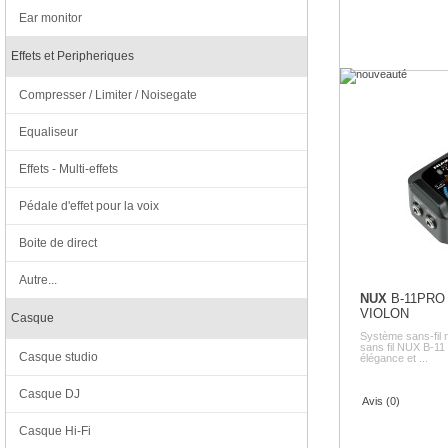
Ear monitor
Effets et Peripheriques
Compresser / Limiter / Noisegate
Equaliseur
Effets - Multi-effets
Pédale d'effet pour la voix
Boite de direct
Autre...
NUX
B-11PRO
VIOLON
Casque
Système sans-fil
sans fil NUX B-11 
Casque studio
élégance et ...
Casque DJ
Avis (0)
Casque Hi-Fi