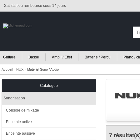
Satisfait ou remboursé sous 14 jours
Guitare
Basse
Ampli / Effet
Batterie / Percu
Piano / c
Accueil
>
NUX
>
Matériel Sono / Audio
Catalogue
Sonorisation
Console de mixage
Enceinte active
Enceinte passive
7 résultat(s