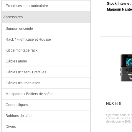
Stock Internet 
Ecouteurs intra-auriculaire
Magasin Nante
Accessoires
Support enceinte
Rack / Flight case et Housse
Kit de montage rack
Câbles audio
Câbles d'insert / Bretelles
Câbles d'alimentation
Multipaires / Boitiers de scène
NUX
B-8
Connectiques
Système sans-fil
Bobines de câble
continuité de ses
développé le B-8, .
Divers