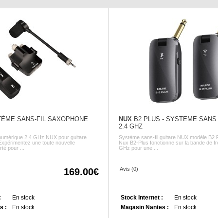
TÈME SANS-FIL SAXOPHONE
NUX
B2 PLUS - SYSTEME SANS 
2.4 GHZ
 numérique 2,4 GHz NUX pour guitare
Système sans-fil guitare NUX modèle B2 
xpérimentez une toute nouvelle
Nux B2-Plus fonctionne sur la bande de f
té pour ...
GHz pour une ...
Avis (0)
169.00
:
En stock
Stock Internet :
En stock
s :
En stock
Magasin Nantes :
En stock