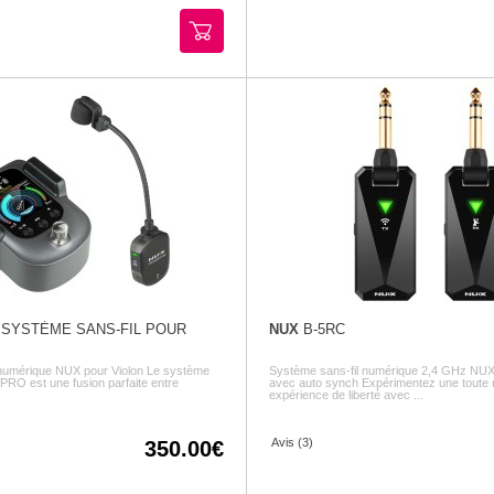
 SYSTÈME SANS-FIL POUR
NUX
B-5RC
 numérique NUX pour Violon Le système
Système sans-fil numérique 2,4 GHz NUX 
PRO est une fusion parfaite entre
avec auto synch Expérimentez une toute 
expérience de liberté avec ...
Avis (3)
350.00