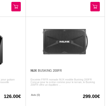
NUX
BUSKING 200FR
pour guitare
Enceinte FRFR nomade NUX modèle Busking 200FR
nouvelle
Conçue pour la scène comme pour le terrain, le Busking
200FR offre un équilibre ...
Avis (0)
126.00
299.00