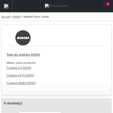
0
Accueil
>
AIAIAI
>
Matériel Sono / Audio
Tous les articles AIAIAI
Affinez votre recherche :
Casque DJ AIAIAI
4
Casque Hi-Fi AIAIAI
2
Casque studio AIAIAI
3
9 résultat(s)