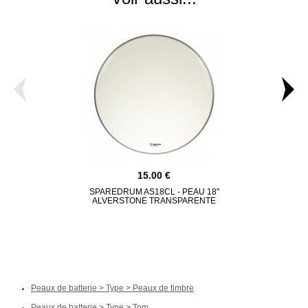
15.00
SPAREDRUM AS18CL - PEAU 18"
EVANS TT14G
ALVERSTONE TRANSPARENTE
Peaux de batterie > Type > Peaux de timbre
Peaux de batterie > Type > Tom