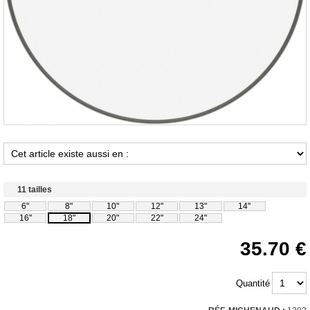
11 tailles
6"
8"
10"
12"
13"
14"
16"
18"
20"
22"
24"
35.70
Quantité