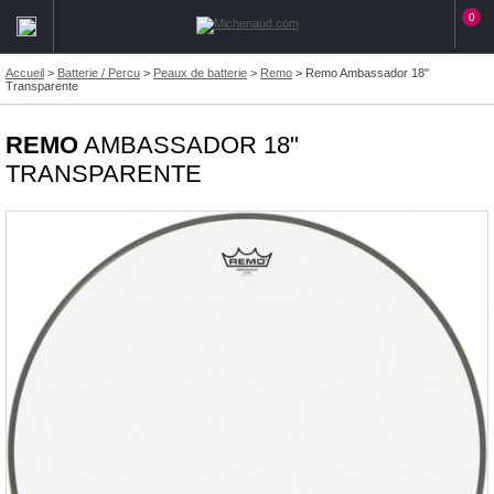
0
Accueil
>
Batterie / Percu
>
Peaux de batterie
>
Remo
>
Remo Ambassador 18"
Transparente
REMO
AMBASSADOR 18"
TRANSPARENTE