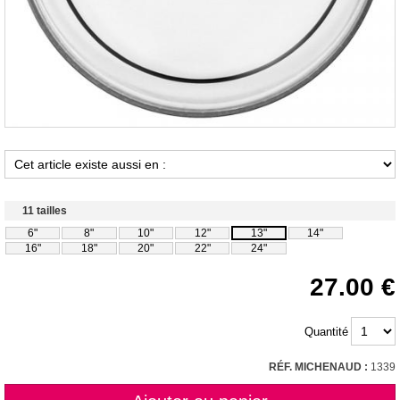
11 tailles
6"
8"
10"
12"
13"
14"
16"
18"
20"
22"
24"
27.00
Quantité
RÉF. MICHENAUD :
1339