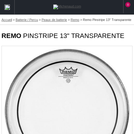
0
Accueil
>
Batterie / Percu
>
Peaux de batterie
>
Remo
>
Remo Pinstripe 13" Transparente
REMO
PINSTRIPE 13" TRANSPARENTE