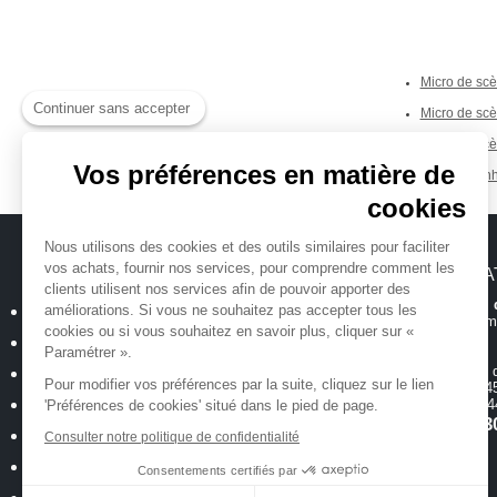
Micro de scèn
Continuer sans accepter
Micro de scè
Micro de sc
Vos préférences en matière de
Sennh
Tags :
cookies
Nous utilisons des cookies et des outils similaires pour faciliter
vos achats, fournir nos services, pour comprendre comment les
MICHENAUD.COM
INFORMA
clients utilisent nos services afin de pouvoir apporter des
Hotline et suiv
améliorations. Si vous ne souhaitez pas accepter tous les
Qui sommes nous ?
Toutes les inform
cookies ou si vous souhaitez en savoir plus, cliquer sur «
Plan du site
Paramétrer ».
Magasin
ouvert 
Mentions légales
Pour modifier vos préférences par la suite, cliquez sur le lien
de 10h00 à 12h45
Conditions générales de vente
18 allée Baco -
'Préférences de cookies' situé dans le pied de page.
T.
02 40 35 3
Politique de confidentialité
Consulter notre politique de confidentialité
Cookies : Vos préférences
Consentements certifiés par