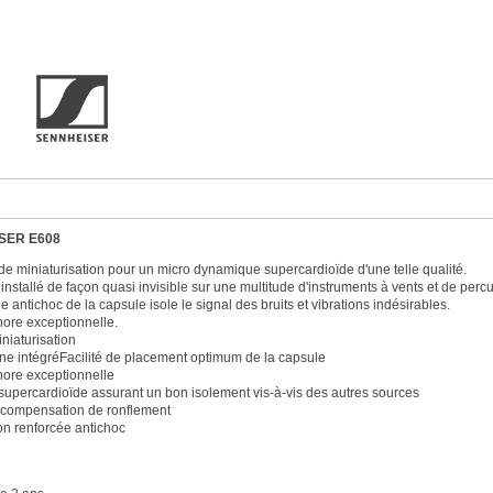
SER E608
de miniaturisation pour un micro dynamique supercardioïde d'une telle qualité.
e installé de façon quasi invisible sur une multitude d'instruments à vents et de perc
antichoc de la capsule isole le signal des bruits et vibrations indésirables.
nore exceptionnelle.
niaturisation
ne intégréFacilité de placement optimum de la capsule
nore exceptionnelle
é supercardioïde assurant un bon isolement vis-à-vis des autres sources
compensation de ronflement
on renforcée antichoc