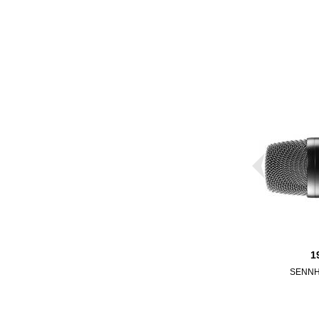
1
SENNH