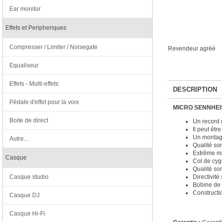
Ear monitor
Effets et Peripheriques
Compresser / Limiter / Noisegate
Revendeur agréé
Equaliseur
Effets - Multi-effets
DESCRIPTION
Pédale d'effet pour la voix
MICRO SENNHEI
Boite de direct
Un record 
Il peut êtr
Un montage 
Autre...
Qualité so
Extrême mi
Casque
Col de cyg
Qualité so
Casque studio
Directivit
Bobine de 
Constructi
Casque DJ
Casque Hi-Fi