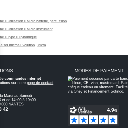
e > Utilisation > Micro batterie, percussion
ne > Utilisation > Micro instrument
ène > Type > Dynamique
eiser micros Evolution
Micro
.
TIONS
MODES DE PAIEMENT
i de commandes internet
ations sur notre
page de contact
du Mardi au Samedi
 et de 14h00 à 19h00
 44000 NANTES
0 42