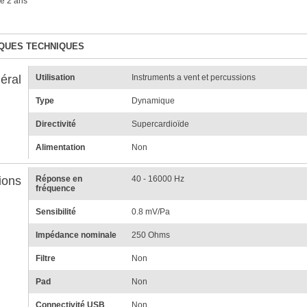
e 2 ans
QUES TECHNIQUES
éral
Utilisation
Instruments a vent et percussions
Type
Dynamique
Directivité
Supercardioïde
Alimentation
Non
ions
Réponse en
40 - 16000 Hz
fréquence
Sensibilité
0.8 mV/Pa
Impédance nominale
250 Ohms
Filtre
Non
Pad
Non
Connectivité USB
Non