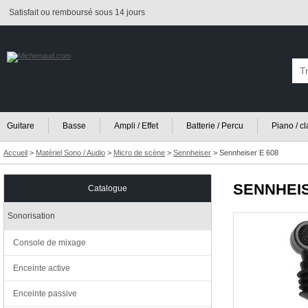
Satisfait ou remboursé sous 14 jours
Guitare
Basse
Ampli / Effet
Batterie / Percu
Piano / c
Accueil
>
Matériel Sono / Audio
>
Micro de scène
>
Sennheiser
>
Sennheiser E 608
SENNHEI
Catalogue
Sonorisation
Console de mixage
Enceinte active
Enceinte passive