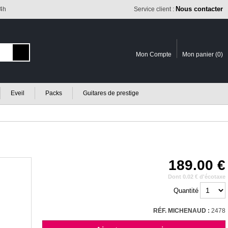
Nous contacter
24h
Service client :
Mon Compte
Mon panier (
0
)
Eveil
Packs
Guitares de prestige
189.00
Dont 0.02 € d'écotaxe
Quantité
RÉF. MICHENAUD :
2478