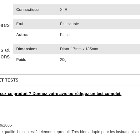
Connectique
XLR
ires
Etui
Étui souple
Autres
Pince
s et
Dimensions
Diam. 17mm x 185mm
ions
Poids
20g
ET TESTS
ez ce produit ? Donnez votre avis ou rédigez un test complet.
09/2006
e qualité. Le son est fidelement reproduit. Très bien adapté pour les instruments com