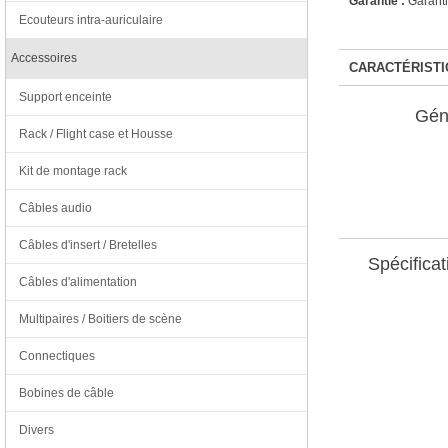
Garantie :
Garanti
Ecouteurs intra-auriculaire
Accessoires
CARACTÉRISTI
Support enceinte
Gén
Rack / Flight case et Housse
Kit de montage rack
Câbles audio
Câbles d'insert / Bretelles
Spécificat
Câbles d'alimentation
Multipaires / Boitiers de scène
Connectiques
Bobines de câble
Divers