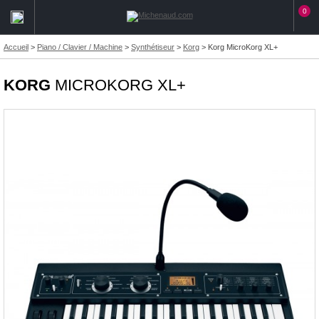
0
Accueil
>
Piano / Clavier / Machine
>
Synthétiseur
>
Korg
>
Korg MicroKorg XL+
KORG
MICROKORG XL+