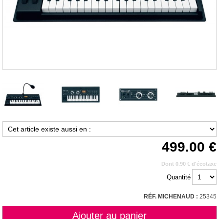
499.00
Dont 0.90 € d'écotaxe
Quantité
RÉF. MICHENAUD :
25345