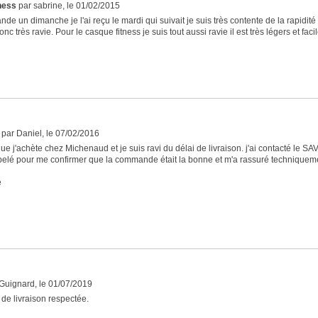
ness
par sabrine, le 01/02/2015
de un dimanche je l'ai reçu le mardi qui suivait je suis très contente de la rapidité
onc très ravie. Pour le casque fitness je suis tout aussi ravie il est très légers et fac
par Daniel, le 07/02/2016
que j'achète chez Michenaud et je suis ravi du délai de livraison. j'ai contacté le SA
lé pour me confirmer que la commande était la bonne et m'a rassuré techniquement,
e
Guignard, le 01/07/2019
 de livraison respectée.