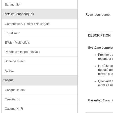
Ear monitor
Effets et Peripheriques
Revendeur agréé
Compresser / Limiter / Noisegate
Equaliseur
DESCRIPTION
Effets - Multi-effets
Système
comple
Pédale d'effet pour la voix
Premier pa
récepteur 
Boite de direct
Ils délivre
rapidité d
Autre...
micros plu
Casque
Que vous s
mixtes à un 
Casque studio
Casque DJ
Garantie :
Garanti
Casque Hi-Fi