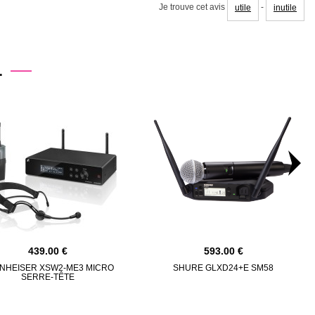
Je trouve cet avis
-
utile
inutile
.
439.00
593.00
NHEISER XSW2-ME3 MICRO
SHURE GLXD24+E SM58
SERRE-TÊTE