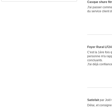
Casque shure fit
J'ai passer comman
du service client d
Foyer Rural LF24
C'est la 1ère fois 
personne m'a rappe
concluants.
J'ai déjà confianc
Satisfait
par Joël 
Délai, et consigne