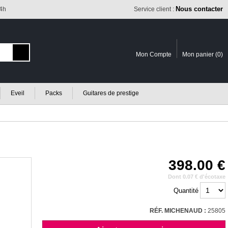
Nous contacter
24h
Service client :
Mon Compte
Mon panier (
0
)
Eveil
Packs
Guitares de prestige
398.00
Dont 0.07 € d'écotaxe
Quantité
RÉF. MICHENAUD :
25805