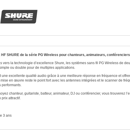
t
HF SHURE de la série PG Wireless
pour
chanteurs, animateurs, conférenciers
s vers la technologie d’excellence Shure, les systèmes sans fil PG Wireless de de
simple ou double pour de multiples applications.
nt une excellente qualité audio grâce à une meilleure réponse en fréquence et offre
e mise en œuvre reste le point fort avec les antennes intégrées et le scanner de fr
s performants.
oyez chanteur, guitariste, batteur, animateur, DJ ou conférencier, vous trouverez 
prix attractif.
e 3 ans