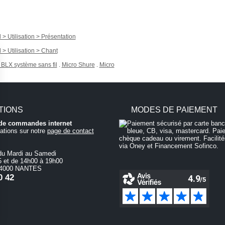
l > Utilisation > Présentation
l > Utilisation > Chant
BLX système sans fil
Micro Shure
Micro
.
.
TIONS
MODES DE PAIEMENT
i de commandes internet
ations sur notre
page de contact
du Mardi au Samedi
 et de 14h00 à 19h00
 44000 NANTES
0 42