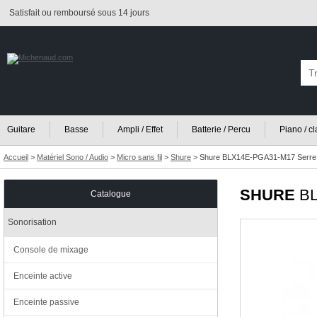
Satisfait ou remboursé sous 14 jours
Guitare
Basse
Ampli / Effet
Batterie / Percu
Piano / c
Accueil
>
Matériel Sono / Audio
>
Micro sans fil
>
Shure
>
Shure BLX14E-PGA31-M17 Serre
SHURE
BL
Catalogue
Sonorisation
Console de mixage
Enceinte active
Enceinte passive