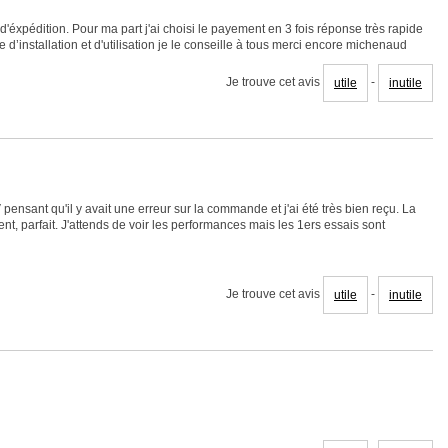
 d'éxpédition. Pour ma part j'ai choisi le payement en 3 fois réponse très rapide
ile d’installation et d'utilisation je le conseille à tous merci encore michenaud
Je trouve cet avis
-
utile
inutile
V pensant qu'il y avait une erreur sur la commande et j'ai été très bien reçu. La
 parfait. J'attends de voir les performances mais les 1ers essais sont
Je trouve cet avis
-
utile
inutile