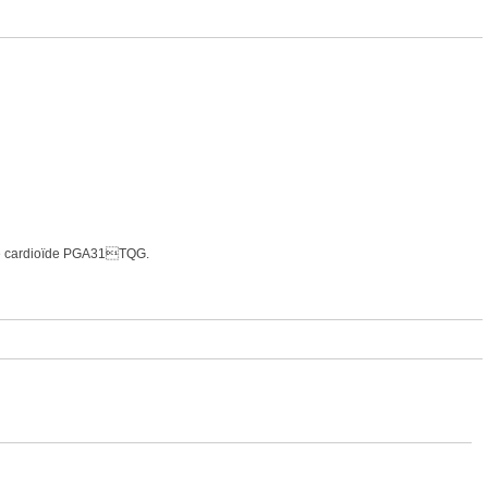
que cardioïde PGA31TQG.