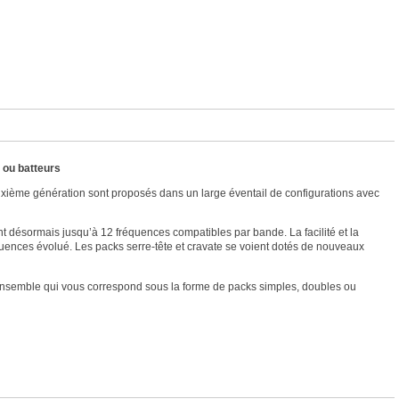
 ou batteurs
uxième génération sont proposés dans un large éventail de configurations avec
nt désormais jusqu’à 12 fréquences compatibles par bande. La facilité et la
équences évolué. Les packs serre-tête et cravate se voient dotés de nouveaux
l’ensemble qui vous correspond sous la forme de packs simples, doubles ou