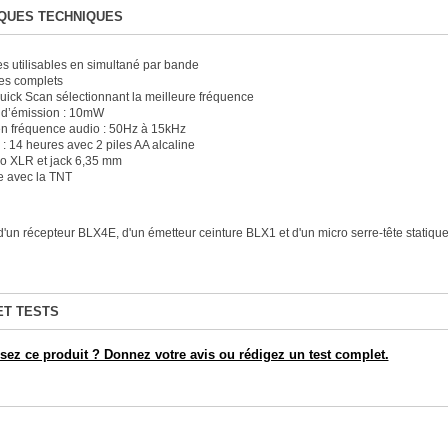
QUES TECHNIQUES
s utilisables en simultané par bande
es complets
uick Scan sélectionnant la meilleure fréquence
 d’émission : 10mW
n fréquence audio : 50Hz à 15kHz
: 14 heures avec 2 piles AA alcaline
io XLR et jack 6,35 mm
e avec la TNT
un récepteur BLX4E, d'un émetteur ceinture BLX1 et d'un micro serre-tête stati
ET TESTS
ez ce produit ? Donnez votre avis ou rédigez un test complet.