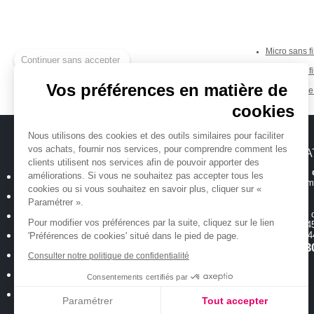
Continuer sans accepter
Micro sans fi
Micro sans fi
Vos préférences en matière de
Shure 
Tags :
cookies
Nous utilisons des cookies et des outils similaires pour faciliter
vos achats, fournir nos services, pour comprendre comment les
MICHENAUD.COM
INFORMA
clients utilisent nos services afin de pouvoir apporter des
Hotline et suiv
Qui sommes nous ?
améliorations. Si vous ne souhaitez pas accepter tous les
Toutes les inform
cookies ou si vous souhaitez en savoir plus, cliquer sur «
Plan du site
Paramétrer ».
Magasin
ouvert 
Mentions légales
Pour modifier vos préférences par la suite, cliquez sur le lien
de 10h00 à 12h45
Conditions générales de vente
18 allée Baco -
'Préférences de cookies' situé dans le pied de page.
T.
02 40 35 3
Politique de confidentialité
Consulter notre politique de confidentialité
Cookies : Vos préférences
Consentements certifiés par
Nos occasions
Paramétrer
Tout accepter