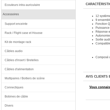
CARACTÉRISTI
Ecouteurs intra-auriculaire
Accessoires
12 système
9 ensembl
Fonction Q
Support enceinte
Puissance
Réponse e
Rack / Flight case et Housse
Autonomie 
Sortie aud
Kit de montage rack
Compatibl
Câbles audio
Composé d'
Câbles d'insert / Bretelles
Câbles d'alimentation
AVIS CLIENTS 
Multipaires / Boitiers de scène
Vous connaiss
Connectiques
Bobines de câble
Divers