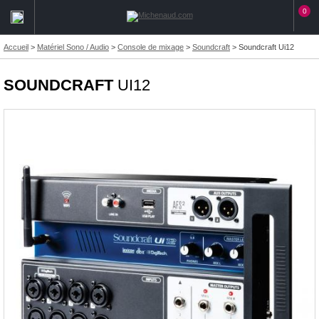
0
Accueil
>
Matériel Sono / Audio
>
Console de mixage
>
Soundcraft
>
Soundcraft Ui12
SOUNDCRAFT
UI12