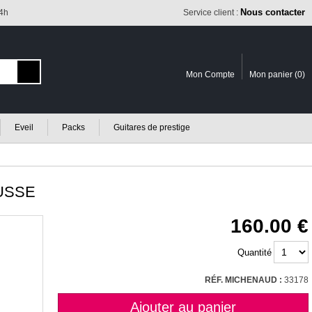
Nous contacter
24h
Service client :
Mon Compte
Mon panier (
0
)
Eveil
Packs
Guitares de prestige
OUSSE
160.00
Quantité
RÉF. MICHENAUD :
33178