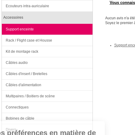
Vous connaiss
Ecouteurs intra-auriculaire
Accessoires
Aucun avis n'a ét
Soyez le premier à
Support enceinte
Rack / Flight case et Housse
Support ence
Kit de montage rack
Câbles audio
Câbles d'insert / Bretelles
Câbles d'alimentation
Multipaires / Boitiers de scène
Connectiques
Continuer sans accepter
Bobines de câble
Divers
Vos préférences en matière de