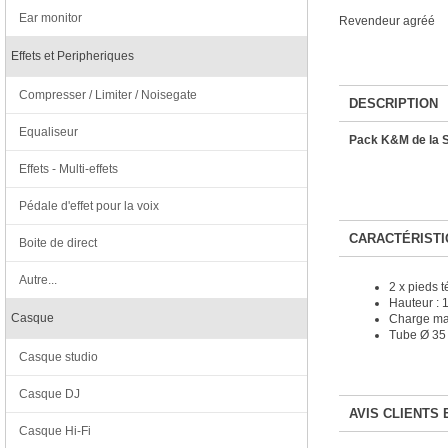
Ear monitor
Revendeur agréé
Effets et Peripheriques
Compresser / Limiter / Noisegate
DESCRIPTION
Equaliseur
Pack K&M de la S
Effets - Multi-effets
Pédale d'effet pour la voix
CARACTÉRISTI
Boite de direct
Autre...
2 x pieds 
Hauteur :
Casque
Charge ma
Tube Ø 35 
Casque studio
Casque DJ
AVIS CLIENTS 
Casque Hi-Fi