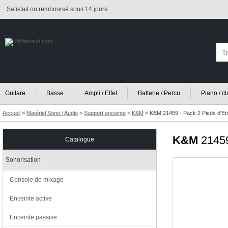
Satisfait ou remboursé sous 14 jours
Guitare
Basse
Ampli / Effet
Batterie / Percu
Piano / c
Accueil
>
Matériel Sono / Audio
>
Support enceinte
>
K&M
>
K&M 21459 - Pack 2 Pieds d'E
K&M
2145
Catalogue
Sonorisation
Console de mixage
Enceinte active
Enceinte passive