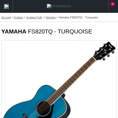
0
Accueil
>
Guitare
>
Guitare Folk
>
Yamaha
>
Yamaha FS820TQ - Turquoise
YAMAHA
FS820TQ - TURQUOISE