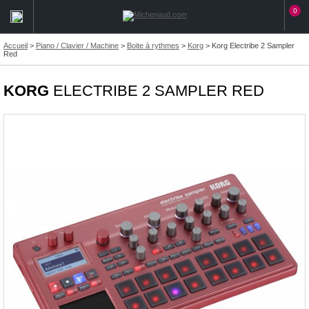
0
Accueil
>
Piano / Clavier / Machine
>
Boite à rythmes
>
Korg
>
Korg Electribe 2 Sampler
Red
KORG
ELECTRIBE 2 SAMPLER RED