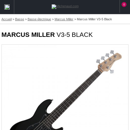
0
Accueil
>
Basse
>
Basse électrique
>
Marcus Miller
>
Marcus Miller V3-5 Black
MARCUS MILLER
V3-5 BLACK