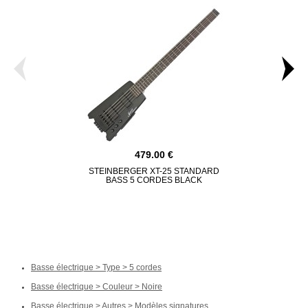
479.00
STEINBERGER XT-25 STANDARD
STERLING
BASS 5 CORDES BLACK
SERIES 
Basse électrique > Type > 5 cordes
Basse électrique > Couleur > Noire
Basse électrique > Autres > Modèles signatures