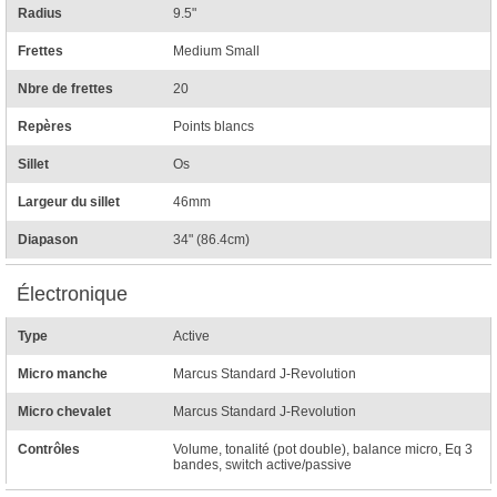
Radius
9.5"
Frettes
Medium Small
Nbre de frettes
20
Repères
Points blancs
Sillet
Os
Largeur du sillet
46mm
Diapason
34" (86.4cm)
Électronique
Type
Active
Micro manche
Marcus Standard J-Revolution
Micro chevalet
Marcus Standard J-Revolution
Contrôles
Volume, tonalité (pot double), balance micro, Eq 3
bandes, switch active/passive