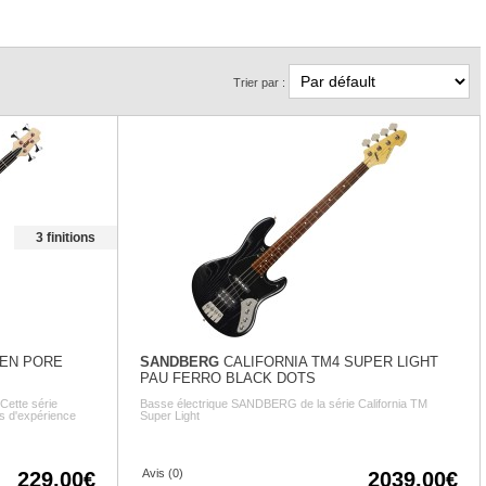
Trier par :
3 finitions
PEN PORE
SANDBERG
CALIFORNIA TM4 SUPER LIGHT
PAU FERRO BLACK DOTS
Cette série
Basse électrique SANDBERG de la série California TM
es d'expérience
Super Light
Avis (0)
229.00
2039.00