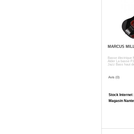
MARCUS MIL
Basse électrique
Alder La basse PJ
Jazz Bass haut de 
Avis (0)
Stock Internet 
Magasin Nante