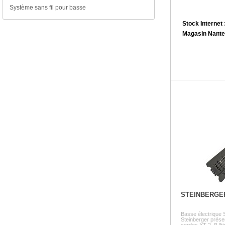
Système sans fil pour basse
Stock Internet 
Magasin Nante
STEINBERGE
Basse électrique
Steinberger présen
cordes XT-2, l'Ulti