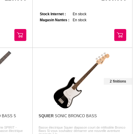
Stock Internet :
En stock
Magasin Nantes :
En stock
2 finitions
 BASS 5
SQUIER
SONIC BRONCO BASS
ie SPIRIT -
Basse électrique Squier diapason court de mModèle Bronco
basse électrique
Bass Si vous souhaitez démarrer une nouvelle aventure
musicale à la ...