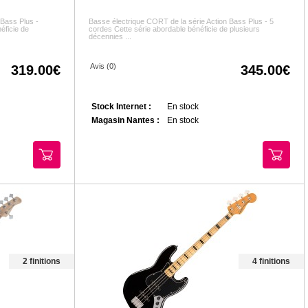
 Bass Plus -
Basse électrique CORT de la série Action Bass Plus - 5
éficie de
cordes Cette série abordable bénéficie de plusieurs
décennies ...
Avis (0)
319.00
345.00
Stock Internet :
En stock
Magasin Nantes :
En stock
2 finitions
4 finitions