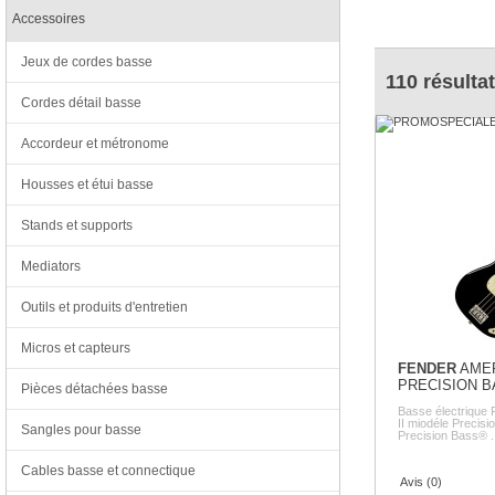
Accessoires
Jeux de cordes basse
110 résultat
Cordes détail basse
Accordeur et métronome
Housses et étui basse
Stands et supports
Mediators
Outils et produits d'entretien
Micros et capteurs
FENDER
AMER
PRECISION B
Pièces détachées basse
Basse électrique 
II miodéle Precisi
Sangles pour basse
Precision Bass® ..
Cables basse et connectique
Avis (0)