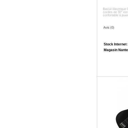
Basse électrique 
cordes de 30" est
confortable à jouer
Avis (0)
Stock Internet 
Magasin Nante