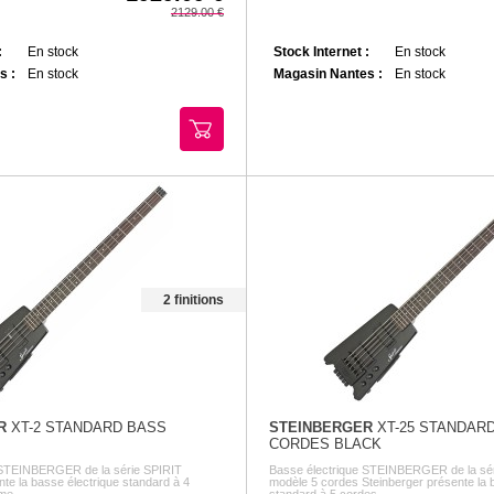
2129.00
:
En stock
Stock Internet :
En stock
s :
En stock
Magasin Nantes :
En stock
2 finitions
R
XT-2 STANDARD BASS
STEINBERGER
XT-25 STANDARD
CORDES BLACK
 STEINBERGER de la série SPIRIT
Basse électrique STEINBERGER de la sér
te la basse électrique standard à 4
modèle 5 cordes Steinberger présente la 
me ...
standard à 5 cordes ...