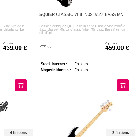
SQUIER
CLASSIC VIBE '70S JAZZ BASS MN
R by Sire de la
Basse électrique SQUIER de la série Classic Vibe modèle
les débutants. La
Jazz Bass® '70s La Classic Vibe '70s Jazz Bass® est un
clin d'œil ...
A partir de
A partir de
Avis (0)
439.00
459.00
Stock Internet :
En stock
Magasin Nantes :
En stock
4 finitions
2 finitions