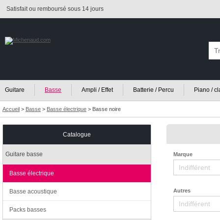
Satisfait ou remboursé sous 14 jours
Guitare
Basse
Ampli / Effet
Batterie / Percu
Piano / c
Accueil
>
Basse
>
Basse électrique
>
Basse noire
Catalogue
Guitare basse
Marque
Basse électrique
Autres
Basse acoustique
Packs basses