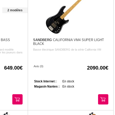
2 modèles
 BASS
SANDBERG
CALIFORNIA VM4 SUPER LIGHT
BLACK
dard modèle
Basse électrique SANDBERG de la série California VM
 les joueurs dans
Avis (0)
649.00
2090.00
Stock Internet :
En stock
Magasin Nantes :
En stock