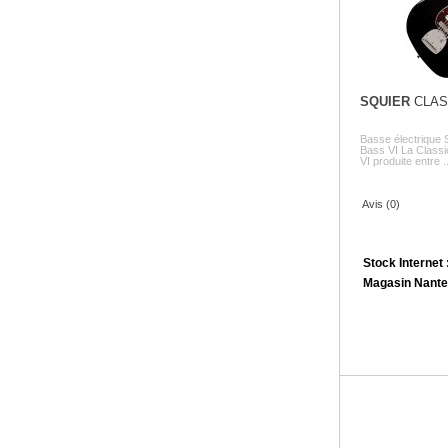
SQUIER
CLASS
Basse électrique 
Bass VI La Classi
VI produite entre ..
Avis (0)
Stock Internet 
Magasin Nante