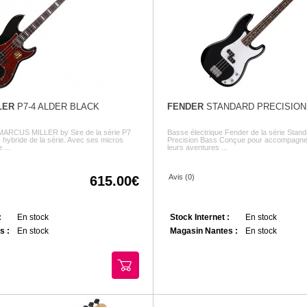
LER
P7-4 ALDER BLACK
FENDER
STANDARD PRECISION
 MARCUS MILLER by Sire de la série P7
Basse électrique Fender de la série Stan
 hybride de la série. Avec ses micros
Precision Bass Conçue pour accompagner
...
leurs aventures ...
Avis (0)
615.00
:
En stock
Stock Internet :
En stock
s :
En stock
Magasin Nantes :
En stock