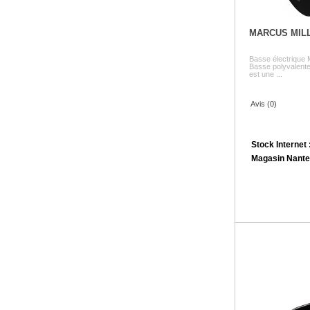
MARCUS MIL
Basse électrique
Basse polyvalente 
est une ...
Avis (0)
Stock Internet 
Magasin Nante