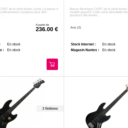
CORT de la série Action Junior La basse 4
Basse électrique CORT de la série Action
 suffisamment compacte pour être
modèle gaucher Cette série abordable bén
 ...
plusieurs décennies ...
A partir de
Avis (0)
236.00
:
En stock
Stock Internet :
En stock
s :
En stock
Magasin Nantes :
En stock
3 finitions