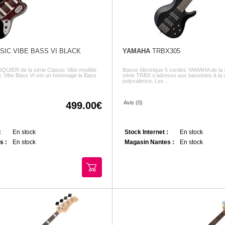
IC VIBE BASS VI BLACK
YAMAHA
TRBX305
SQUIER de la série Classic Vibe modèle
Basse électrique 5 cordes YAMAHA de la
c Vibe Bass VI est un hommage la Bass
série TRBX s’adresse aux bassistes à la
.
polyvalence. Les ...
Avis (0)
499.00
:
En stock
Stock Internet :
En stock
s :
En stock
Magasin Nantes :
En stock