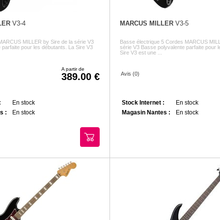
LER
V3-4
MARCUS MILLER
V3-5
 MARCUS MILLER by Sire de la série V3
Basse électrique 5 Cordes MARCUS MILLE
parfaite pour les débutants. La Sire V3
série V3 Basse polyvalente parfaite pour 
Sire V3 est une ...
A partir de
Avis (0)
389.00
:
En stock
Stock Internet :
En stock
s :
En stock
Magasin Nantes :
En stock