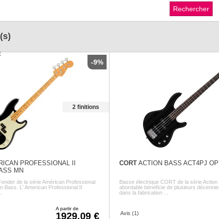
(s)
-9%
2 finitions
ICAN PROFESSIONAL II
CORT
ACTION BASS ACT4PJ O
ASS MN
Fender de la série Américan Professional
Basse électrique CORT de la série Action 
on Bass. L' American Professional II
abordable bénéficie de plusieurs décenni
.
dans la fabrication ...
A partir de
Avis (1)
1929.09