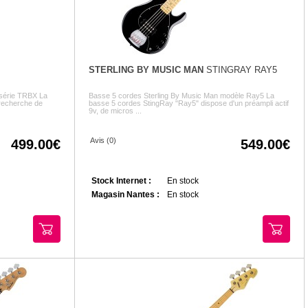
STERLING BY MUSIC MAN
STINGRAY RAY5
 série TRBX La
Basse 5 cordes Sterling By Music Man modèle Ray5 La
 recherche de
basse 5 cordes StingRay "Ray5" dispose d'un préampli actif
9v, de micros ...
Avis (0)
499.00
549.00
Stock Internet :
En stock
Magasin Nantes :
En stock