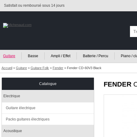
Satisfait ou remboursé sous 14 jours
Guitare
Basse
Ampli / Effet
Batterie / Percu
Piano / c
Accueil
>
Guitare
>
Guitare Folk
>
Fender
>
Fender CD-60V3 Black
FENDER
C
Catalogue
Electrique
Guitare électrique
Packs guitares électriques
Acoustique