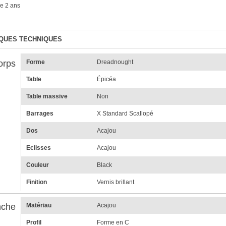
e 2 ans
QUES TECHNIQUES
orps
Forme
Dreadnought
Table
Épicéa
Table massive
Non
Barrages
X Standard Scallopé
Dos
Acajou
Eclisses
Acajou
Couleur
Black
Finition
Vernis brillant
che
Matériau
Acajou
Profil
Forme en C