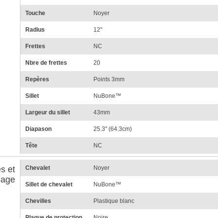
Touche
Noyer
Radius
12"
Frettes
NC
Nbre de frettes
20
Repères
Points 3mm
Sillet
NuBone™
Largeur du sillet
43mm
Diapason
25.3" (64.3cm)
Tête
NC
s et
Chevalet
Noyer
lage
Sillet de chevalet
NuBone™
Chevilles
Plastique blanc
Plaque de protection
Noire