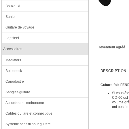
Bouzouki
Banjo
Guitare de voyage
Lapsteel
Revendeur agréé
Accessoires
Mediators
DESCRIPTION
Bottleneck
Capodastre
Guitare folk FEN
Sangles guitare
Si vous ête
CD-60 est u
volume grâ
Accordeur et métronome
ont besoi
Cables guitare et connectique
Système sans fil pour guitare