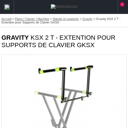
0
Accueil
>
Piano / Clavier / Machine
>
Stands et supports
>
Gravity
>
Gravity KSX 2 T -
Extention pour Supports de Clavier GKSX
GRAVITY
KSX 2 T - EXTENTION POUR
SUPPORTS DE CLAVIER GKSX