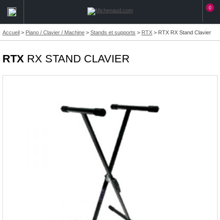
0
Accueil
>
Piano / Clavier / Machine
>
Stands et supports
>
RTX
>
RTX RX Stand Clavier
RTX
RX STAND CLAVIER