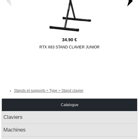
34.90
RTX X83 STAND CLAVIER JUNIOR
RTX X9
Stands et supports > Type > Stand clavier
Catalogue
Claviers
Machines