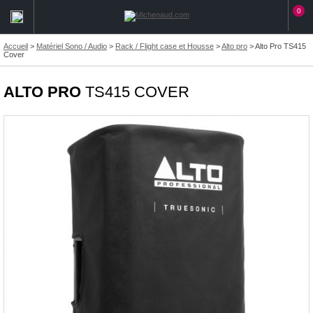
0
Accueil
>
Matériel Sono / Audio
>
Rack / Flight case et Housse
>
Alto pro
>
Alto Pro TS415
Cover
ALTO PRO
TS415 COVER