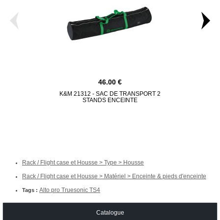
46.00
K&M 21312 - SAC DE TRANSPORT 2
HK AUDIO CO
STANDS ENCEINTE
P
Rack / Flight case et Housse > Type > Housse
Rack / Flight case et Housse > Matériel > Enceinte & pieds d'enceinte
Alto pro Truesonic TS4
Tags :
Catalogue