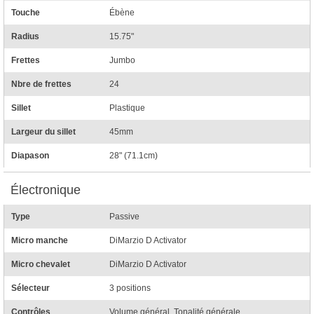
Touche
Ébène
Radius
15.75"
Frettes
Jumbo
Nbre de frettes
24
Sillet
Plastique
Largeur du sillet
45mm
Diapason
28" (71.1cm)
Électronique
Type
Passive
Micro manche
DiMarzio D Activator
Micro chevalet
DiMarzio D Activator
Sélecteur
3 positions
Contrôles
Volume général, Tonalité générale