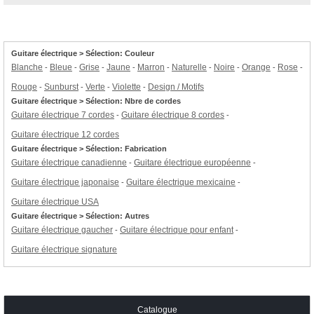
Guitare électrique > Sélection: Couleur
Blanche
Bleue
Grise
Jaune
Marron
Naturelle
Noire
Orange
Rose
-
-
-
-
-
-
-
-
-
Rouge
Sunburst
Verte
Violette
Design / Motifs
-
-
-
-
Guitare électrique > Sélection: Nbre de cordes
Guitare électrique 7 cordes
Guitare électrique 8 cordes
-
-
Guitare électrique 12 cordes
Guitare électrique > Sélection: Fabrication
Guitare électrique canadienne
Guitare électrique européenne
-
-
Guitare électrique japonaise
Guitare électrique mexicaine
-
-
Guitare électrique USA
Guitare électrique > Sélection: Autres
Guitare électrique gaucher
Guitare électrique pour enfant
-
-
Guitare électrique signature
Catalogue