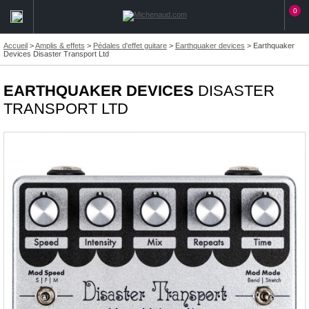
0
Accueil
>
Amplis & effets
>
Pédales d'effet guitare
>
Earthquaker devices
>
Earthquaker
Devices Disaster Transport Ltd
EARTHQUAKER DEVICES
DISASTER
TRANSPORT LTD