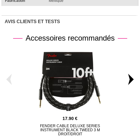
Fabrication
Mexique
AVIS CLIENTS ET TESTS
Accessoires recommandés
17.90
FENDER CABLE DELUXE SERIES
DUNLOP F
INSTRUMENT BLACK TWEED 3 M
POLI
DROIT/DROIT