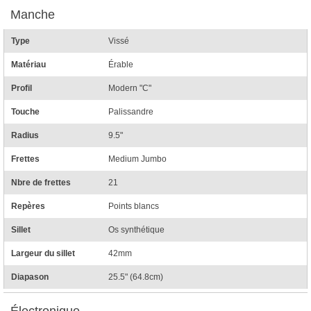
Manche
Type
Vissé
Matériau
Érable
Profil
Modern "C"
Touche
Palissandre
Radius
9.5"
Frettes
Medium Jumbo
Nbre de frettes
21
Repères
Points blancs
Sillet
Os synthétique
Largeur du sillet
42mm
Diapason
25.5" (64.8cm)
Électronique