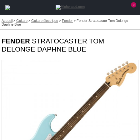
0
Accueil
>
Guitare
>
Guitare électrique
>
Fender
>
Fender Stratocaster Tom Delonge
Daphne Blue
FENDER
STRATOCASTER TOM
DELONGE DAPHNE BLUE