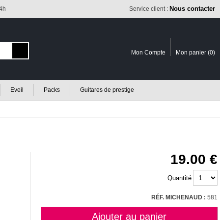
Nous contacter
24h
Service client :
Mon Compte
Mon panier (
0
)
Eveil
Packs
Guitares de prestige
19.00
Quantité
RÉF. MICHENAUD :
581