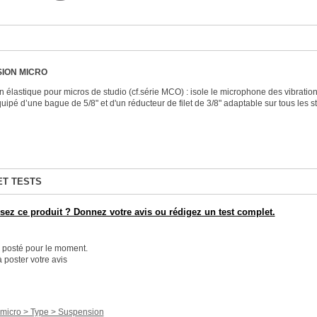
ION MICRO
 élastique pour micros de studio (cf.série MCO) : isole le microphone des vibrati
quipé d’une bague de 5/8" et d'un réducteur de filet de 3/8" adaptable sur tous les s
ET TESTS
ez ce produit ? Donnez votre avis ou rédigez un test complet.
é posté pour le moment.
 poster votre avis
 micro > Type > Suspension