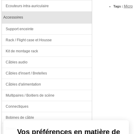
Ecouteurs intra-auriculaire
Micro
Tags :
Accessoires
Support enceinte
Rack / Flight case et Housse
Kit de montage rack
Câbles audio
Câbles d'insert / Bretelles
Câbles d'alimentation
Multipaires / Boitiers de scène
Connectiques
Continuer sans accepter
Bobines de câble
Divers
Vos préférences en matière de