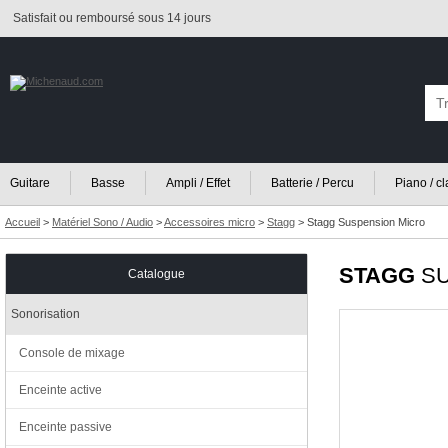
Satisfait ou remboursé sous 14 jours
Guitare
Basse
Ampli / Effet
Batterie / Percu
Piano / c
Accueil
>
Matériel Sono / Audio
>
Accessoires micro
>
Stagg
>
Stagg Suspension Micro
STAGG
SU
Catalogue
Sonorisation
Console de mixage
Enceinte active
Enceinte passive