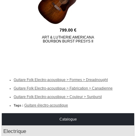
799.00
ART & LUTHERIE AMERICANA
EPIPHONE J-
BOURBON BURST PRESYS II
Guitare Folk Electro-acoustique > Formes > Dreadnought
Guitare Folk Electro-acoustique > Fabrication > Canadienne
Guitare Folk Electro-acoustique > Couleur > Sunburst
Guitare électro-acoustique
Tags :
Catalogue
Electrique