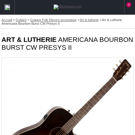
0
Accueil
>
Guitare
>
Guitare Folk Electro-acoustique
>
Art & lutherie
>
Art & Lutherie
Americana Bourbon Burst CW Presys II
ART & LUTHERIE
AMERICANA BOURBON
BURST CW PRESYS II