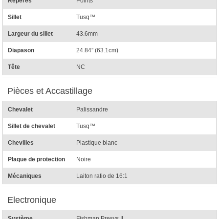
Repères
Points
Sillet
Tusq™
Largeur du sillet
43.6mm
Diapason
24.84” (63.1cm)
Tête
NC
Pièces et Accastillage
Chevalet
Palissandre
Sillet de chevalet
Tusq™
Chevilles
Plastique blanc
Plaque de protection
Noire
Mécaniques
Laiton ratio de 16:1
Electronique
Système
Fishman Presys II