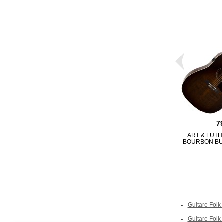
7
ART & LUT
BOURBON BU
Guitare Folk
Continuer sans accepter
Guitare Folk