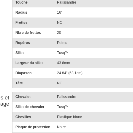
Touche
Palissandre
Radius
16"
Frettes
NC
Nbre de frettes
20
Repères
Points
Sillet
Tusq™
Largeur du sillet
43.6mm
Diapason
24.84” (63.1cm)
Tête
NC
s et
Chevalet
Palissandre
lage
Sillet de chevalet
Tusq™
Chevilles
Plastique blanc
Plaque de protection
Noire