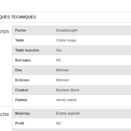
QUES TECHNIQUES
orps
Forme
Dreadnought
Table
Cèdre rouge
Table massive
Oui
Barrages
NC
Dos
Merisier
Eclisses
Merisier
Couleur
Bourbon Burst
Finition
Vernis satiné
che
Matériau
Érable argenté
Profil
NC