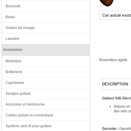
Bouzouki
Banjo
Guitare de voyage
Lapsteel
Accessoires
Revendeur agréé
Mediators
Bottleneck
Capodastre
DESCRIPTION
Sangles guitare
Guitare folk éle
Accordeur et métronome
Depuis un p
des sets c
Cables guitare et connectique
Système sans fil pour guitare
Garantie :
Garanti