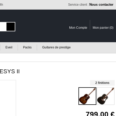
Nous contacter
24h
Service client :
Mon Compte
Mon panier (
0
)
Eveil
Packs
Guitares de prestige
SYS II
2 finitions
799.00