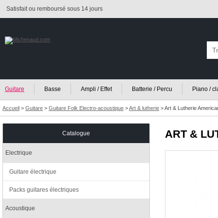
Satisfait ou remboursé sous 14 jours
Guitare
Basse
Ampli / Effet
Batterie / Percu
Piano / c
Accueil
>
Guitare
>
Guitare Folk Electro-acoustique
>
Art & lutherie
>
Art & Lutherie America
ART & LU
Catalogue
Electrique
Guitare électrique
Packs guitares électriques
Acoustique