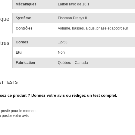
Mécaniques
Laiton ratio de 16:1
ique
Système
Fishman Presys II
Contrôles
Volume, basses, aigus, phase et accordeur
tres
Cordes
12-53
Etui
Non
Fabrication
Québec – Canada
ET TESTS
ez ce produit ? Donnez votre avis ou rédigez un test complet.
é posté pour le moment.
 poster votre avis