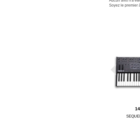
Aucun avis n'a ét
Soyez le premier à
1
SEQUEN