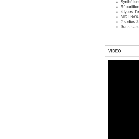
Synthétise
Répartition
4 types d’e
MIDI IN/O
2 sorties
Sortie cas
VIDEO