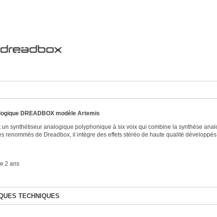
alogique DREADBOX modèle Artemis
t un synthétiseur analogique polyphonique à six voix qui combine la synthèse analo
s renommés de Dreadbox, il intègre des effets stéréo de haute qualité développés
e 2 ans
QUES TECHNIQUES