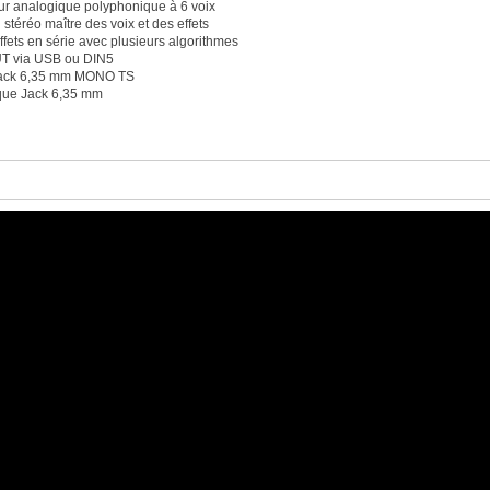
ur analogique polyphonique à 6 voix
 stéréo maître des voix et des effets
ffets en série avec plusieurs algorithmes
UT via USB ou DIN5
 Jack 6,35 mm MONO TS
que Jack 6,35 mm