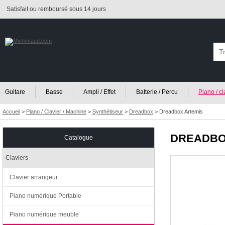
Satisfait ou remboursé sous 14 jours
Guitare
Basse
Ampli / Effet
Batterie / Percu
Piano / c
Accueil
>
Piano / Clavier / Machine
>
Synthétiseur
>
Dreadbox
>
Dreadbox Artemis
DREADB
Catalogue
Claviers
Clavier arrangeur
Piano numérique Portable
Piano numérique meuble