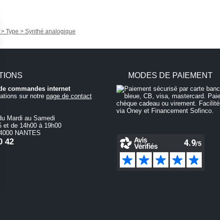
 > Type > Synthé analogique
TIONS
MODES DE PAIEMENT
i de commandes internet
ations sur notre
page de contact
du Mardi au Samedi
 et de 14h00 à 19h00
 44000 NANTES
0 42
n garantissant la conformité avec les réglementations. Personnalisez vos préférences pour c