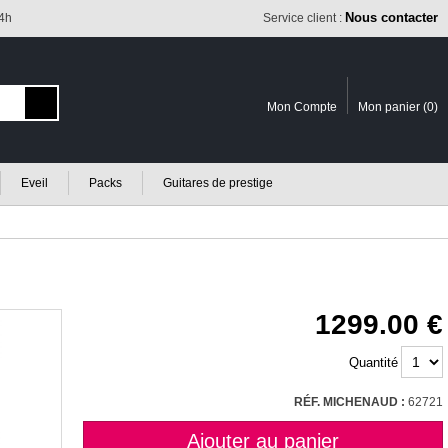
Nous contacter
24h
Service client :
Mon Compte
Mon panier (
0
)
Eveil
Packs
Guitares de prestige
1299.00
Quantité
RÉF. MICHENAUD :
62721