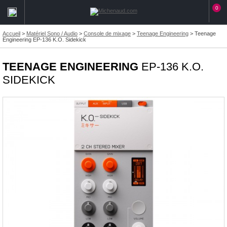
0
Accueil
>
Matériel Sono / Audio
>
Console de mixage
>
Teenage Engineering
>
Teenage
Engineering EP-136 K.O. Sidekick
TEENAGE ENGINEERING
EP-136 K.O.
SIDEKICK