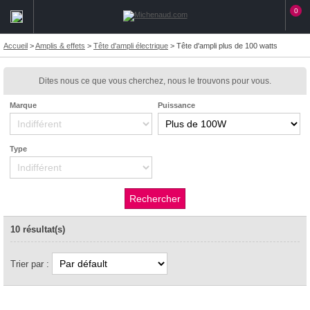
0
Accueil
>
Amplis & effets
>
Tête d'ampli électrique
>
Tête d'ampli plus de 100 watts
Dites nous ce que vous cherchez, nous le trouvons pour vous.
Marque
Puissance
Type
10 résultat(s)
Trier par :