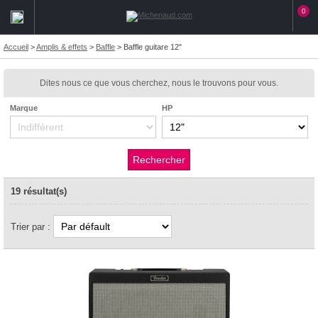
0
Accueil
>
Amplis & effets
>
Baffle
>
Baffle guitare 12"
Dites nous ce que vous cherchez, nous le trouvons pour vous.
Marque
HP
19 résultat(s)
Trier par :