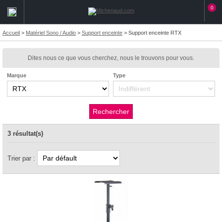
0
Accueil
>
Matériel Sono / Audio
>
Support enceinte
>
Support enceinte RTX
Dites nous ce que vous cherchez, nous le trouvons pour vous.
Marque
Type
3 résultat(s)
Trier par :