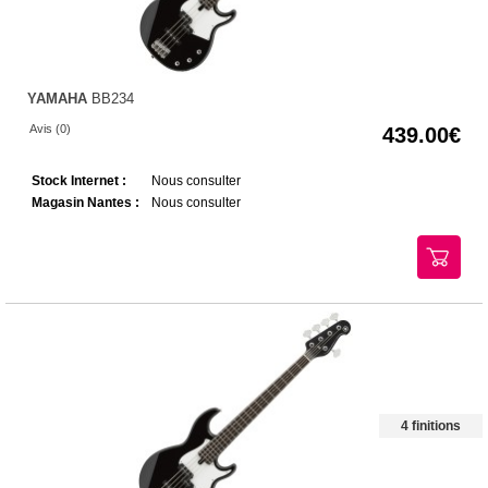
YAMAHA
BB234
Avis (0)
439.00
Stock Internet :
Nous consulter
Magasin Nantes :
Nous consulter
4 finitions