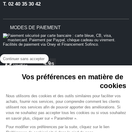
T.
02 40 35 30 42
MODES DE PAIEMENT
Continuer sans accepter
Vos préférences en matière de
cookies
REJOIGNEZ-NOUS
Nous utilisons des cookies et des outils similaires pour faciliter vos
achats, fournir nos services, pour comprendre comment les clients
utilisent nos services afin de pouvoir apporter des améliorations. Si
vous ne souhaitez pas accepter tous les cookies ou si vous souhaitez
en savoir plus, cliquer sur « Paramétrer ».
NEWSLETTER
Pour modifier vos préférences par la suite, cliquez sur le lien