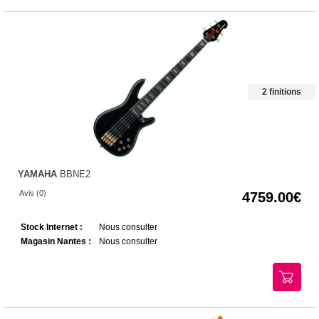
2 finitions
YAMAHA
BBNE2
Avis (0)
4759.00
Stock Internet :
Nous consulter
Magasin Nantes :
Nous consulter