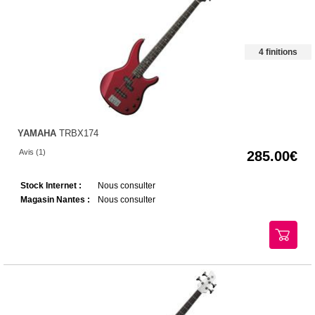
4 finitions
YAMAHA
TRBX174
Avis (1)
285.00
Stock Internet :
Nous consulter
Magasin Nantes :
Nous consulter