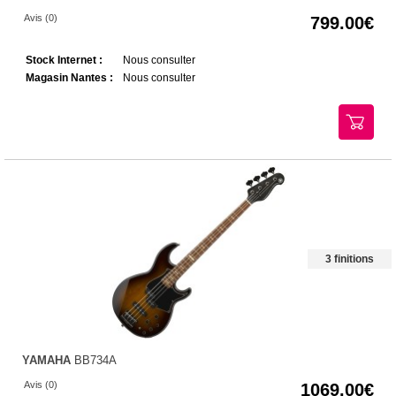
Avis (0)
799.00
Stock Internet :
Nous consulter
Magasin Nantes :
Nous consulter
3 finitions
YAMAHA
BB734A
Avis (0)
1069.00