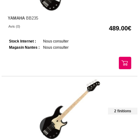
YAMAHA
BB235
Avis (0)
489.00
Stock Internet :
Nous consulter
Magasin Nantes :
Nous consulter
2 finitions