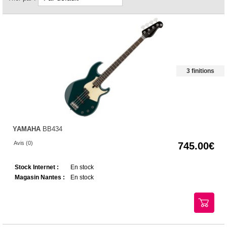
3 finitions
YAMAHA
BB434
Avis (0)
745.00
Stock Internet :
En stock
Magasin Nantes :
En stock