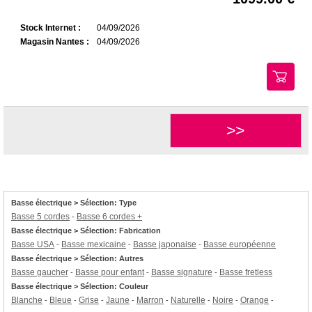
Stock Internet :
04/09/2026
Magasin Nantes :
04/09/2026
>>
Basse électrique > Sélection: Type
Basse 5 cordes
Basse 6 cordes +
-
Basse électrique > Sélection: Fabrication
Basse USA
Basse mexicaine
Basse japonaise
Basse européenne
-
-
-
Basse électrique > Sélection: Autres
Basse gaucher
Basse pour enfant
Basse signature
Basse fretless
-
-
-
Basse électrique > Sélection: Couleur
Blanche
Bleue
Grise
Jaune
Marron
Naturelle
Noire
Orange
-
-
-
-
-
-
-
-