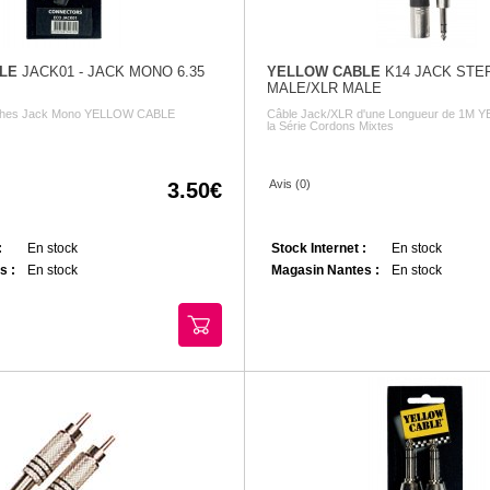
LE
JACK01 - JACK MONO 6.35
YELLOW CABLE
K14 JACK STE
MALE/XLR MALE
iches Jack Mono YELLOW CABLE
Câble Jack/XLR d'une Longueur de 1M
la Série Cordons Mixtes
Avis (0)
3.50
:
En stock
Stock Internet :
En stock
s :
En stock
Magasin Nantes :
En stock