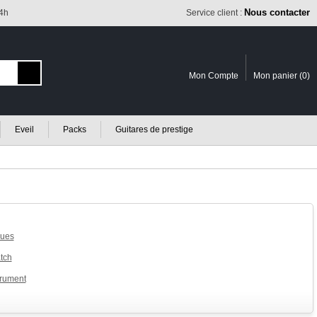
Nous contacter
24h
Service client :
Mon Compte
Mon panier (
0
)
Eveil
Packs
Guitares de prestige
ques
tch
trument