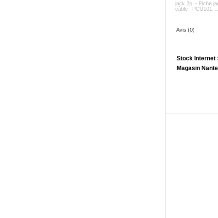
jack 2p. - Fiche 
câble : PCU101, ..
Avis (0)
Stock Internet 
Magasin Nante