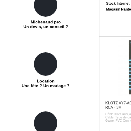
Stock Internet 
Magasin Nante
Michenaud pro
Un devis, un conseil ?
Location
Une fête ? Un mariage ?
KLOTZ
AY7-A0
RCA - 3M
Câble Klotz mini 
Câble: Type de c
Gaine: PVC Connec