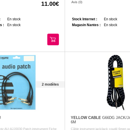
Avis (0)
11.00
:
En stock
Stock Internet :
En stock
s :
En stock
Magasin Nantes :
En stock
2 modèles
J
YELLOW CABLE
G66DG JACK/J
6M
lotz AU-AJJ0030 Patch intstrument Fiche
Câble instrument jack/jack coudé 6men ga