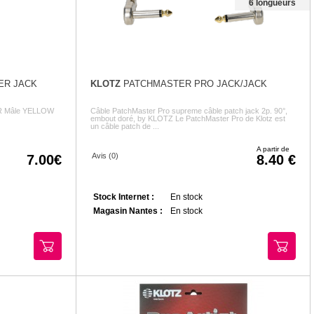
6 longueurs
ER JACK
KLOTZ
PATCHMASTER PRO JACK/JACK
LR Mâle YELLOW
Câble PatchMaster Pro supreme câble patch jack 2p. 90°,
embout doré, by KLOTZ Le PatchMaster Pro de Klotz est
un câble patch de ...
A partir de
Avis (0)
7.00
8.40
Stock Internet :
En stock
Magasin Nantes :
En stock