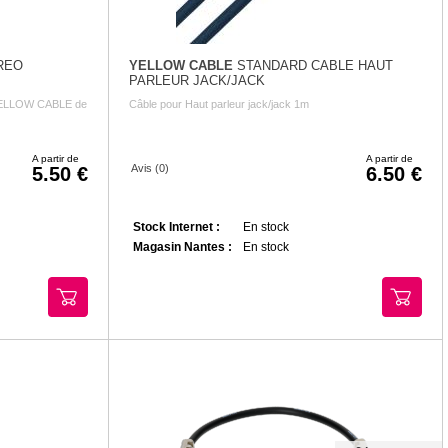
REO
YELLOW CABLE
STANDARD CABLE HAUT
PARLEUR JACK/JACK
 YELLOW CABLE de
Câble pour Haut parleur jack/jack 1m
A partir de
A partir de
Avis (0)
5.50
6.50
Stock Internet :
En stock
Magasin Nantes :
En stock