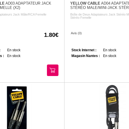
LE
AD03 ADAPTATEUR JACK
YELLOW CABLE
AD04 ADAPTAT
MELLE (X2)
STÉRÉO MALE/MINI-JACK STÉ
(X2)
aptateurs Jack Mâle/RCA Femelle
Boîte de Deux Adaptateurs Jack Stéréo M
Stéréo Femelle
Avis (0)
1.80
:
En stock
Stock Internet :
En stock
s :
En stock
Magasin Nantes :
En stock