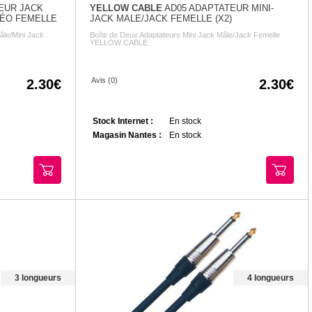
EUR JACK
YELLOW CABLE
AD05 ADAPTATEUR MINI-
RÉO FEMELLE
JACK MALE/JACK FEMELLE (X2)
âle/Mini Jack
Boîte de Deux Adaptateurs Mini Jack Mâle/Jack Femelle
YELLOW CABLE
Avis (0)
2.30
2.30
Stock Internet :
En stock
Magasin Nantes :
En stock
3 longueurs
4 longueurs