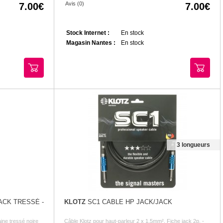
Avis (0)
7.00
7.00
Stock Internet :
En stock
Magasin Nantes :
En stock
3 longueurs
ACK TRESSÉ -
KLOTZ
SC1 CABLE HP JACK/JACK
ine tressé noire
Câble Klotz pour haut-parleur 2 x 1,5mm², Fiche jack 2p. -