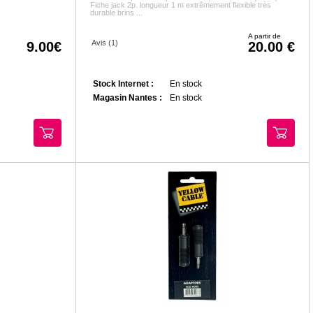
Fiche jack 2p. longueur 1 m extrêmement flexible très
durable brins ...
A partir de
Avis (1)
9.00
20.00
Stock Internet :
En stock
Magasin Nantes :
En stock