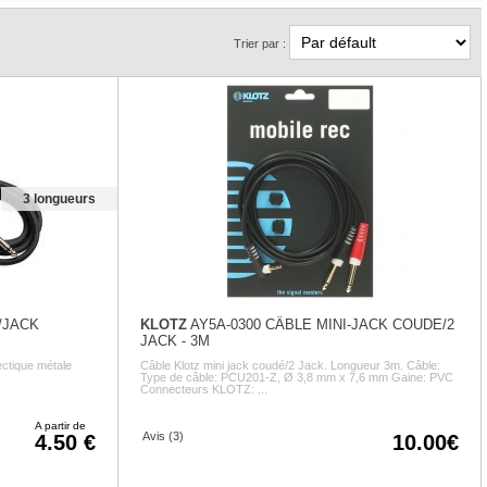
Trier par :
3 longueurs
/JACK
KLOTZ
AY5A-0300 CÂBLE MINI-JACK COUDE/2
JACK - 3M
ctique métale
Câble Klotz mini jack coudé/2 Jack. Longueur 3m. Câble:
Type de câble: PCU201-Z, Ø 3,8 mm x 7,6 mm Gaine: PVC
Connecteurs KLOTZ: ...
A partir de
Avis (3)
4.50
10.00