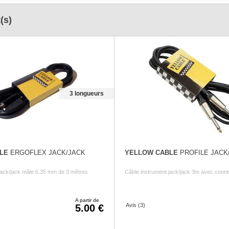
(s)
3 longueurs
LE
ERGOFLEX JACK/JACK
YELLOW CABLE
PROFILE JACK
jack/jack mâle 6.35 mm de 3 mêtres
Câble instrument jack/jack 3m avec conne
A partir de
Avis (3)
5.00