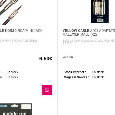
LE
K06M 2 RCA/MINI-JACK
YELLOW CABLE
AD27 ADAPTAT
MALE/XLR MALE (X2)
3,5 MM / 2 RCA MALE METAL
Boîte de Deux Adaptateurs Jack Mâle/X
CABLE
Avis (0)
6.50
:
En stock
Stock Internet :
En stock
s :
En stock
Magasin Nantes :
En stock