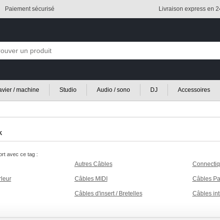
Paiement sécurisé
Livraison express en 
lavier / machine
Studio
Audio / sono
DJ
Accessoires
k
rt avec ce tag :
Autres Câbles
Connecti
leur
Câbles MIDI
Câbles Pa
Câbles d'insert / Bretelles
Câbles in