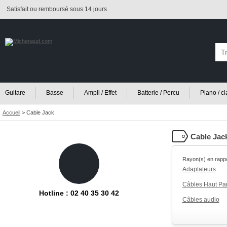
Satisfait ou remboursé sous 14 jours
Guitare
Basse
Ampli / Effet
Batterie / Percu
Piano / c
Accueil
>
Cable Jack
Cable Jac
Rayon(s) en rappo
Adaptateurs
Câbles Haut Par
Hotline : 02 40 35 30 42
Câbles audio