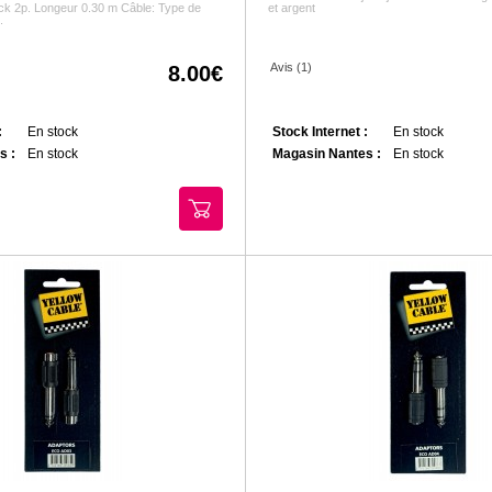
jack 2p. Longeur 0.30 m Câble: Type de
et argent
.
Avis (1)
8.00
:
En stock
Stock Internet :
En stock
s :
En stock
Magasin Nantes :
En stock