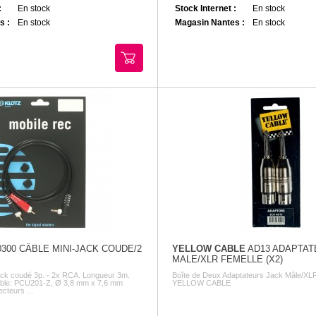
:
En stock
Stock Internet :
En stock
s :
En stock
Magasin Nantes :
En stock
300 CÂBLE MINI-JACK COUDE/2
YELLOW CABLE
AD13 ADAPTAT
MALE/XLR FEMELLE (X2)
jack coudé 3p. - 2x RCA. Longueur 3m.
Boîte de Deux Adaptateurs Jack Mâle/XL
âble: PCU201-Z, Ø 3,8 mm x 7,6 mm
YELLOW CABLE
teurs ...