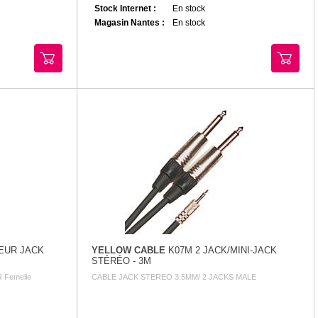
Stock Internet :
En stock
Magasin Nantes :
En stock
EUR JACK
YELLOW CABLE
K07M 2 JACK/MINI-JACK
STÉRÉO - 3M
R Femelle
CABLE JACK STEREO 3.5MM/ 2 JACKS MALE