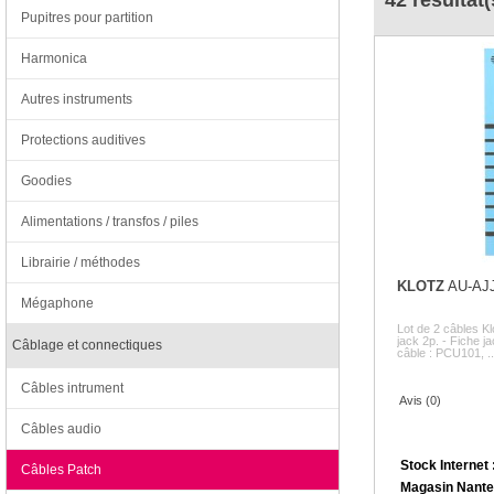
42 résultat(
Pupitres pour partition
Harmonica
Autres instruments
Protections auditives
Goodies
Alimentations / transfos / piles
Librairie / méthodes
KLOTZ
AU-AJ
Mégaphone
Lot de 2 câbles K
jack 2p. - Fiche 
Câblage et connectiques
câble : PCU101, ..
Câbles intrument
Avis (0)
Câbles audio
Stock Internet 
Câbles Patch
Magasin Nante