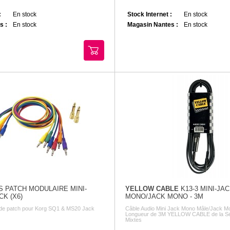
:
En stock
Stock Internet :
En stock
s :
En stock
Magasin Nantes :
En stock
 PATCH MODULAIRE MINI-
YELLOW CABLE
K13-3 MINI-JA
CK (X6)
MONO/JACK MONO - 3M
 de patch pour Korg SQ1 & MS20 Jack
Câble Audio Mini Jack Mono Mâle/Jack M
Longueur de 3M YELLOW CABLE de la Sé
Mixtes