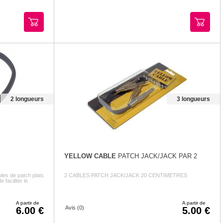
2 longueurs
3 longueurs
YELLOW CABLE
PATCH JACK/JACK PAR 2
les de patch plats
2 CABLES PATCH JACK/JACK 20 CENTIMETRES
faciliter le
A partir de
A partir de
Avis (0)
6.00
5.00