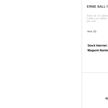
ERNIE BALL
P
Pack de 10 câbles
Cable Les câbles d
par une ...
Avis (0)
Stock Internet 
Magasin Nante