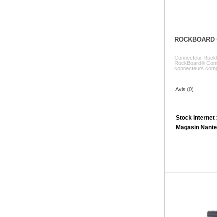
ROCKBOARD
Connecteur Rockbo
RockBoard® Comp
connecteurs compa
Avis (0)
Stock Internet 
Magasin Nante