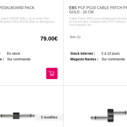
EDALBOARD PACK
EBS
PCF-PG10 CABLE PATCH P
GOLD - 10 CM
 patch ERNIE BALL de la série Flex
Cable Patch EBS pour pédalboard Versio
e patch Flex d'Ernie Ball se distinguent
et encore plus compact des PCF Deluxe,
sont équipés de ...
Avis (1)
79.00
:
En stock
Stock Internet :
5 à 10 jours
s :
Sur commande
Magasin Nantes :
Sur commande
3 modèles