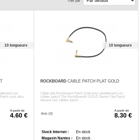
Trier par :
10 longueurs
10 longueurs
T
ROCKBOARD
CABLE PATCH PLAT GOLD
dalboard Les
Câble plat Rockboard Patch Gold pour pedalboard Les
atch sont ultra
câbles patch The RockBoard® GOLD Series Flat Patch
hissent nos câbles patch ...
A partir de
A partir de
Avis (0)
4.60
8.30
Stock Internet :
En stock
Magasin Nantes :
En stock