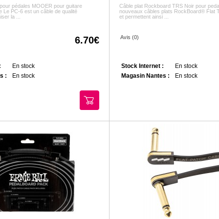
 pour pédales MOOER pour guitare
Câble plat Rockboard TRS Noir pour peda
e Le PC-6 est un câble de qualité
nouveaux câbles plats RockBoard® Flat TR
ser la ...
et permettent ainsi ...
Avis (0)
6.70
:
En stock
Stock Internet :
En stock
s :
En stock
Magasin Nantes :
En stock