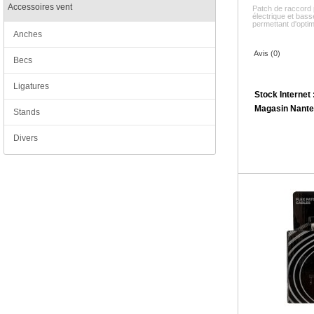
Accessoires vent
Patch de raccord
électrique et bass
permettant d'optimi
Anches
Avis (0)
Becs
Ligatures
Stock Internet 
Magasin Nante
Stands
Divers