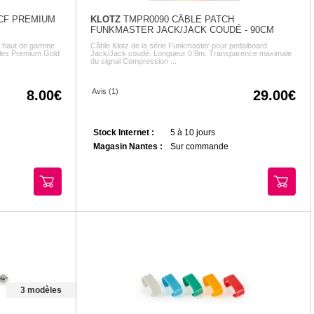
CF PREMIUM
KLOTZ
TMPR0090 CÂBLE PATCH
FUNKMASTER JACK/JACK COUDÉ - 90CM
n haut de gamme
Câble Klotz de la série Funkmaster pour pedalboard
 les Premium Gold
Jack/Jack coudé. Longueur 0.9m. Transparence maximale
du signal Compression ...
Avis (1)
8.00
29.00
Stock Internet :
5 à 10 jours
Magasin Nantes :
Sur commande
3 modèles