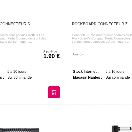
CONNECTEUR S
ROCKBOARD
CONNECTEUR Z
ard pour pedales d'effets Les
Connecteur Rockboard pour pedales d'eff
act Pedal Connectors sont des
RockBoard® Compact Pedal Connectors 
cts qui permettent ...
connecteurs compacts qui permettent ...
A partir de
Avis (0)
1.90
:
5 à 10 jours
Stock Internet :
5 à 10 jours
s :
Sur commande
Magasin Nantes :
Sur commande