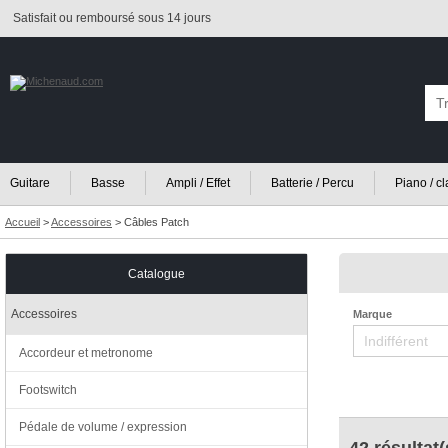
Satisfait ou remboursé sous 14 jours
Guitare
Basse
Ampli / Effet
Batterie / Percu
Piano / c
Accueil
>
Accessoires
>
Câbles Patch
Catalogue
Accessoires
Marque
Accordeur et metronome
Footswitch
Pédale de volume / expression