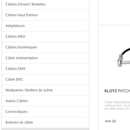
Câbles d'insert / Bretelles
Câbles Haut Parleur
Adaptateurs
Câbles MIDI
Câbles Numériques
Câble d'alimentation
Câbles DMX
Câble BNC
Multipaires / Boitiers de scène
KLOTZ
PATCH
Autres Câbles
Câble PatchMaster
embout doré, by 
un câble patch de 
Connectiques
Avis (0)
Bobines de câble