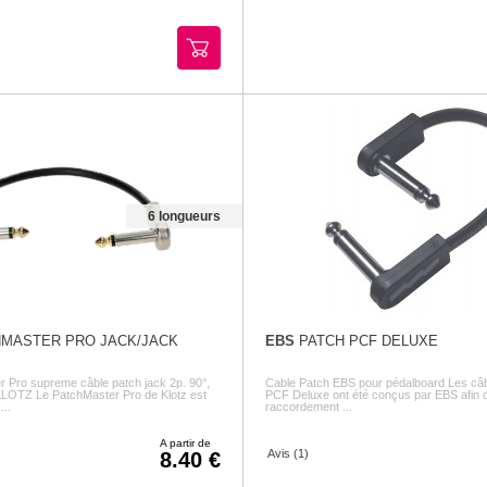
6 longueurs
MASTER PRO JACK/JACK
EBS
PATCH PCF DELUXE
 Pro supreme câble patch jack 2p. 90°,
Cable Patch EBS pour pédalboard Les câb
KLOTZ Le PatchMaster Pro de Klotz est
PCF Deluxe ont été conçus par EBS afin de 
...
raccordement ...
A partir de
Avis (1)
8.40