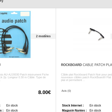
s)
2 modèles
J
ROCKBOARD
CABLE PATCH PLA
lotz AU-AJJ0030 Patch intstrument Fiche
Câble plat Rockboard Patch Noir pour pe
jack 2p. Longeur 0.30 m Câble: Type de
nouveaux câbles patch RockBoard® Flat P
.
plat et permettent ...
Avis (0)
8.00
:
En stock
Stock Internet :
En stock
s :
En stock
Magasin Nantes :
En stock