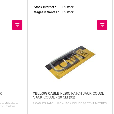
Stock Internet :
En stock
Magasin Nantes :
En stock
CK
YELLOW CABLE
P020C PATCH JACK COUDÉ
/JACK COUDÉ - 20 CM (X2)
ono Mâle d'une
2 CABLES PATCH JACK/JACK COUDE 20 CENTIMETRES
rie Cordons