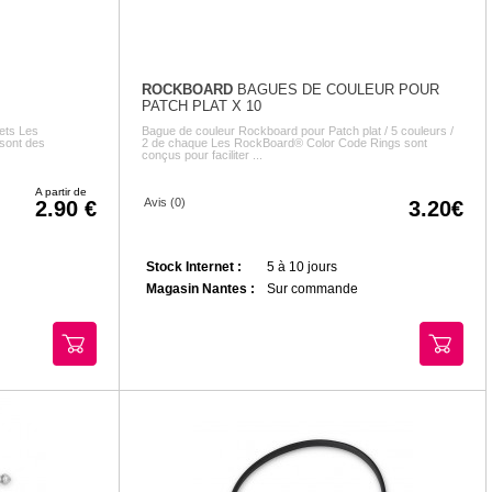
ROCKBOARD
BAGUES DE COULEUR POUR
PATCH PLAT X 10
ets Les
Bague de couleur Rockboard pour Patch plat / 5 couleurs /
sont des
2 de chaque Les RockBoard® Color Code Rings sont
conçus pour faciliter ...
A partir de
Avis (0)
2.90
3.20
Stock Internet :
5 à 10 jours
Magasin Nantes :
Sur commande