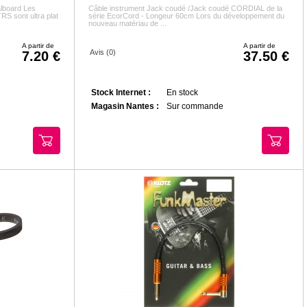
lboard Les
Câble instrument Jack coudé /Jack coudé CORDIAL de la
S sont ultra plat
série EcorCord - Longeur 60cm Lors du développement du
nouveau matériau de ...
A partir de
A partir de
Avis (0)
7.20
37.50
Stock Internet :
En stock
Magasin Nantes :
Sur commande