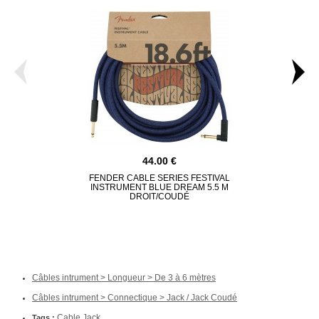
44.00
FENDER CABLE SERIES FESTIVAL
FENDER CAB
INSTRUMENT BLUE DREAM 5.5 M
LAKE P
DROIT/COUDÉ
Câbles intrument > Longueur > De 3 à 6 mètres
Câbles intrument > Connectique > Jack / Jack Coudé
Cable Jack
Tags :