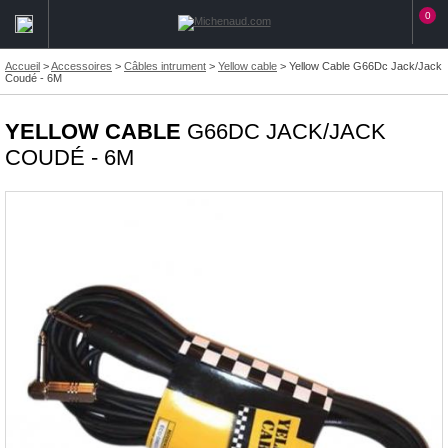
0
Accueil
>
Accessoires
>
Câbles intrument
>
Yellow cable
>
Yellow Cable G66Dc Jack/Jack
Coudé - 6M
YELLOW CABLE
G66DC JACK/JACK
COUDÉ - 6M