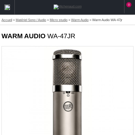
0
Accueil
>
Matériel Sono / Audio
>
Micro studio
>
Warm Audio
>
Warm Audio WA-47jr
WARM AUDIO
WA-47JR