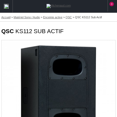
0
Accueil
>
Matériel Sono / Audio
>
Enceinte active
>
QSC
>
QSC KS112 Sub Actif
QSC
KS112 SUB ACTIF