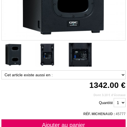
1342.00
Dont 3.10 € d'écotaxe
Quantité
RÉF. MICHENAUD :
45777