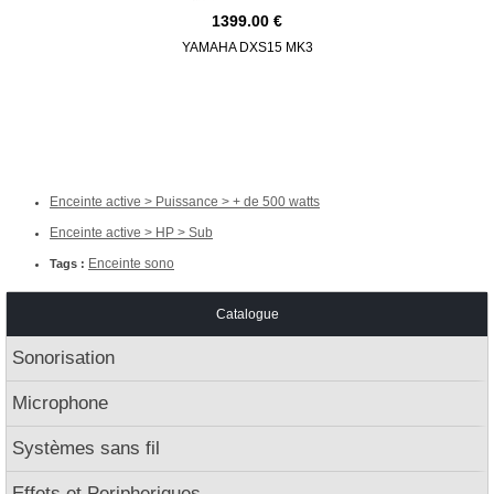
1399.00
YAMAHA DXS15 MK3
QSC K
Enceinte active > Puissance > + de 500 watts
Enceinte active > HP > Sub
Enceinte sono
Tags :
Catalogue
Sonorisation
Microphone
Systèmes sans fil
Effets et Peripheriques