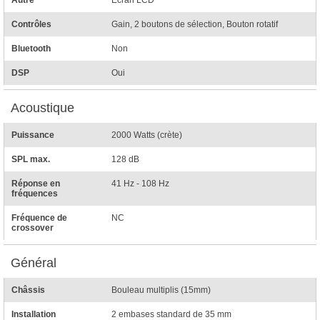
Autre
Écran LCD
Contrôles
Gain, 2 boutons de sélection, Bouton rotatif
Bluetooth
Non
DSP
Oui
Acoustique
Puissance
2000 Watts (crète)
SPL max.
128 dB
Réponse en
41 Hz - 108 Hz
fréquences
Fréquence de
NC
crossover
Général
Châssis
Bouleau multiplis (15mm)
Installation
2 embases standard de 35 mm