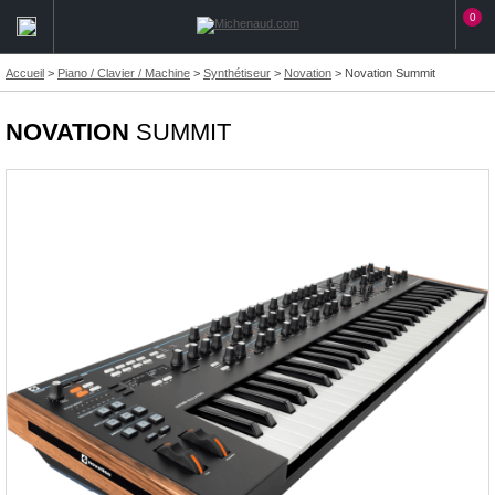
0
Accueil
>
Piano / Clavier / Machine
>
Synthétiseur
>
Novation
>
Novation Summit
NOVATION
SUMMIT