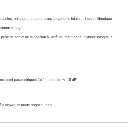
 à électronique analogique avec polyphonie totale et 1 orgue liturgique
e sonne vintage
ise de son et de la position à l'arrêt du "haut-parleur virtuel" lorsque la
ums semi-paramétriques (atténuation de +/- 15 dB)
rôle dry/wet et mode bright ou dark