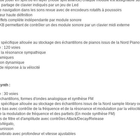
e partage de clavier indiqués par un jeu de Led
 navigation dans les sons revue avec de encodeurs rotatifs à poussoirs
eur haute définition
effets complète indépendante par module sonore
B permettant de contrôler un des module sonore par un clavier midi externe
spécifique allouée au stockage des échantillons de pianos issus de la Nord Piano
 : 120 voies
 la résonance sympathique
namiques
on dynamique
de réponse à la vélocité
ynth :
 : 30 voies
échantillons, formes d'ondes analogique et synthèse FM
spécifique allouée au stockage des échantillons issus de la Nord sample library ou
e bas avec contrôle de la fréquence et de la résonance et modulation par la vélocit
e la modulation de fréquence et des partiels (En mode synthèse FM)
 de filtre et d'amplitude avec contrôles Attack/Decay/Release
/légato,
'unisson
vibrato avec profondeur et vitesse ajustables