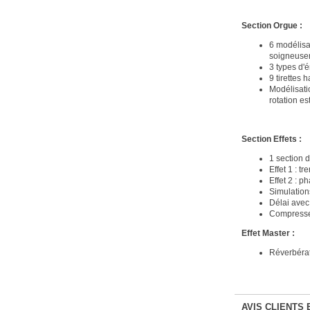
Section Orgue :
6 modélisa
soigneusem
3 types d'
9 tirettes
Modélisatio
rotation es
Section Effets :
1 section 
Effet 1 : t
Effet 2 : p
Simulation
Délai avec
Compresse
Effet Master :
Réverbérati
AVIS CLIENTS 