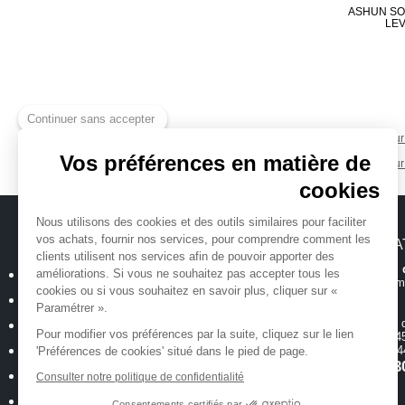
ASHUN SO
LE
Continuer sans accepter
Synthétiseur
Vos préférences en matière de
Synthétiseur
cookies
Nous utilisons des cookies et des outils similaires pour faciliter
vos achats, fournir nos services, pour comprendre comment les
MICHENAUD.COM
INFORMA
clients utilisent nos services afin de pouvoir apporter des
Hotline et suiv
améliorations. Si vous ne souhaitez pas accepter tous les
Qui sommes nous ?
Toutes les inform
cookies ou si vous souhaitez en savoir plus, cliquer sur «
Plan du site
Paramétrer ».
Magasin
ouvert 
Mentions légales
Pour modifier vos préférences par la suite, cliquez sur le lien
de 10h00 à 12h45
Conditions générales de vente
18 allée Baco -
'Préférences de cookies' situé dans le pied de page.
T.
02 40 35 3
Politique de confidentialité
Consulter notre politique de confidentialité
Cookies : Vos préférences
Consentements certifiés par