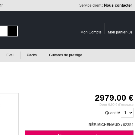
Nous contacter
24h
Service client :
Mon Compte
Mon panier (
0
)
Eveil
Packs
Guitares de prestige
2979.00
Dont 0.90 € d'écotaxe
Quantité
RÉF. MICHENAUD :
62354