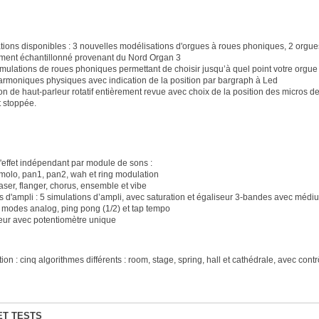
tions disponibles : 3 nouvelles modélisations d'orgues à roues phoniques, 2 orgues
ent échantillonné provenant du Nord Organ 3
émulations de roues phoniques permettant de choisir jusqu’à quel point votre orgu
 harmoniques physiques avec indication de la position par bargraph à Led
n de haut-parleur rotatif entièrement revue avec choix de la position des micros de pr
t stoppée.
d'effet indépendant par module de sons :
remolo, pan1, pan2, wah et ring modulation
haser, flanger, chorus, ensemble et vibe
s d'ampli : 5 simulations d’ampli, avec saturation et égaliseur 3-bandes avec médi
 modes analog, ping pong (1/2) et tap tempo
ur avec potentiomètre unique
on : cinq algorithmes différents : room, stage, spring, hall et cathédrale, avec cont
ET TESTS