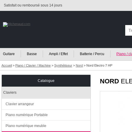
Satisfait ou remboursé sous 14 jours
Guitare
Basse
Ampli / Effet
Batterie / Percu
Piano / c
Accueil
>
Piano / Clavier / Machine
>
Synthétiseur
>
Nord
>
Nord Electro 7 HP
NORD
ELE
Catalogue
Claviers
Clavier arrangeur
Piano numérique Portable
Piano numérique meuble