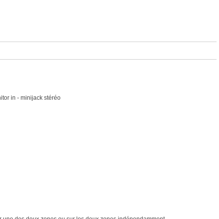
tor in - minijack stéréo
 sur une des deux zones ou sur les deux zones indépendamment.