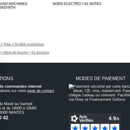
UND MACHINES
NORD ELECTRO 7 61 NOTES
VIASYNTH
 > Type > Synthé numérique
 > Nbre de touche > 61 touches
TIONS
MODES DE PAIEMENT
i de commandes internet
ations sur notre
page de contact
du Mardi au Samedi
 et de 14h00 à 19h00
 44000 NANTES
0 42