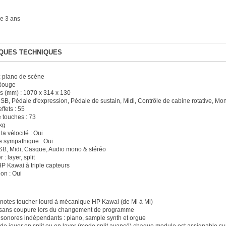
e 3 ans
QUES TECHNIQUES
: piano de scène
 Rouge
 (mm) : 1070 x 314 x 130
SB, Pédale d'expression, Pédale de sustain, Midi, Contrôle de cabine rotative, Moni
fets : 55
touches : 73
kg
la vélocité : Oui
 sympathique : Oui
USB, Midi, Casque, Audio mono & stéréo
 : layer, split
HP Kawai à triple capteurs
on : Oui
 notes toucher lourd à mécanique HP Kawai (de Mi à Mi)
 sans coupure lors du changement de programme
sonores indépendants : piano, sample synth et orgue
é de jouer en split ou en layer (mode split avancé) chaque module est assignable