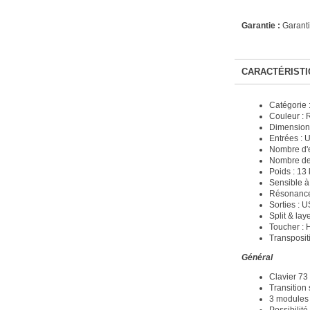
Garantie :
Garanti
CARACTÉRISTI
Catégorie 
Couleur :
Dimensions
Entrées : U
Nombre d'ef
Nombre de 
Poids : 13 
Sensible à 
Résonance
Sorties : 
Split & layer
Toucher : 
Transpositi
Général
Clavier 73
Transition
3 modules 
Possibilit