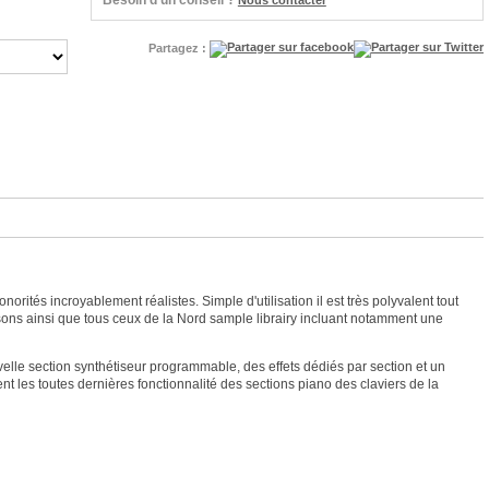
Besoin d'un conseil ?
Nous contacter
Partagez :
ités incroyablement réalistes. Simple d'utilisation il est très polyvalent tout
 sons ainsi que tous ceux de la Nord sample librairy incluant notamment une
velle section synthétiseur programmable, des effets dédiés par section et un
les toutes dernières fonctionnalité des sections piano des claviers de la