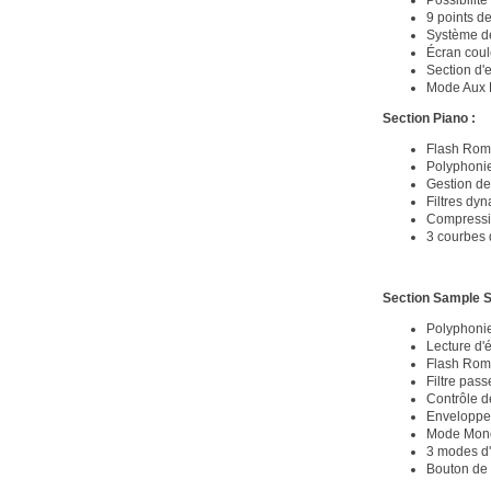
9 points d
Système de
Écran coul
Section d'
Mode Aux K
Section Piano :
Flash Rom 
Polyphonie
Gestion de
Filtres dy
Compressi
3 courbes 
Section Sample S
Polyphonie
Lecture d'
Flash Rom 
Filtre pass
Contrôle d
Enveloppes
Mode Mono
3 modes d
Bouton de 