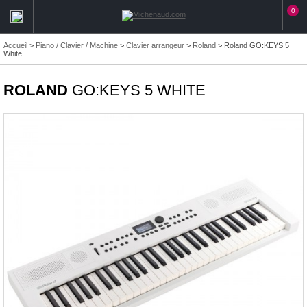
0
Accueil
>
Piano / Clavier / Machine
>
Clavier arrangeur
>
Roland
>
Roland GO:KEYS 5
White
ROLAND
GO:KEYS 5 WHITE