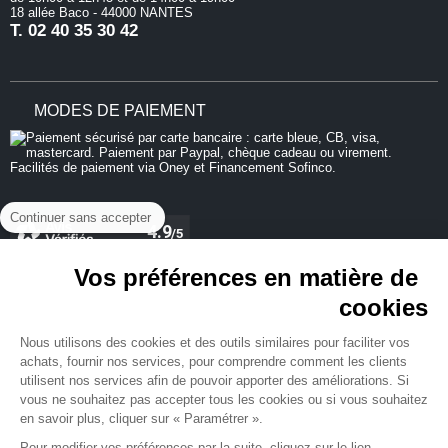
18 allée Baco - 44000 NANTES
T.
02 40 35 30 42
MODES DE PAIEMENT
Continuer sans accepter
Vos préférences en matière de
cookies
REJOIGNEZ-NOUS
Nous utilisons des cookies et des outils similaires pour faciliter vos
achats, fournir nos services, pour comprendre comment les clients
utilisent nos services afin de pouvoir apporter des améliorations. Si
vous ne souhaitez pas accepter tous les cookies ou si vous souhaitez
en savoir plus, cliquer sur « Paramétrer ».
NEWSLETTER
Pour modifier vos préférences par la suite, cliquez sur le lien