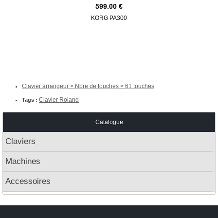
599.00
KORG PA300
ROLAND G
Clavier arrangeur > Nbre de touches > 61 touches
Clavier Roland
Tags :
Catalogue
Claviers
Machines
Accessoires