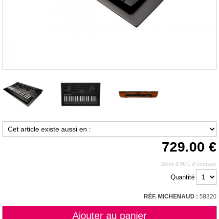
729.00
Dont 0.90 € d'écotaxe
Quantité
RÉF. MICHENAUD :
58320