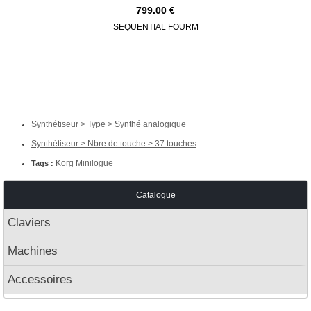
799.00
SEQUENTIAL FOURM
MOO
Synthétiseur > Type > Synthé analogique
Synthétiseur > Nbre de touche > 37 touches
Korg Minilogue
Tags :
Catalogue
Claviers
Machines
Accessoires