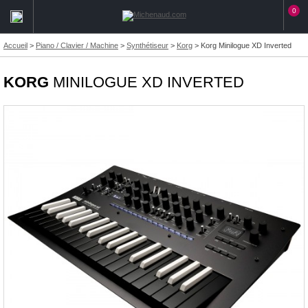
0
Accueil
>
Piano / Clavier / Machine
>
Synthétiseur
>
Korg
>
Korg Minilogue XD Inverted
KORG
MINILOGUE XD INVERTED