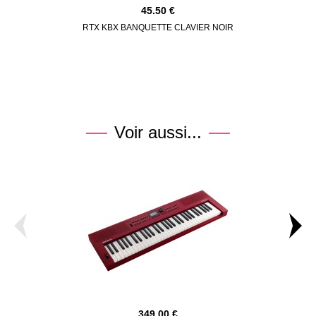
45.50
RTX KBX BANQUETTE CLAVIER NOIR
AUDIO T
Voir aussi...
349.00