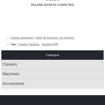
ROLAND GO:KEYS 3 DARK RED
ROLAND G
Clavier arrangeur > Nbre de touches > 61 touches
Clavier Yamaha
Yamaha PSR
Tags :
.
Catalogue
Claviers
Machines
Accessoires