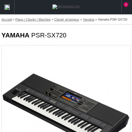
0
Accueil
>
Piano / Clavier / Machine
>
Clavier arrangeur
>
Yamaha
>
Yamaha PSR-SX720
YAMAHA
PSR-SX720